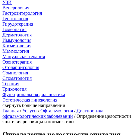
УЗИ
Венерология
Гастроэнтерология
Гепатология
Гирудотерапия
Гомеопатия
Дерматология
Иммунология
Косметология
Маммология
Мануальная терапия
Озонотерапия
Отоларингология
Сомнология
Стоматология
Терапия
Трихология
Функциональная диагностика
Эстетическая гинекология
свернуть
больше направлений
Главная
/
Услуги
/
Офтальмология
/
Диагностика
офтальмологических заболеваний
/ Определение целостности
эпителия роговицы и конъюктивы
Определение целостности эпителия