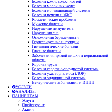
Болезни кожи, волос, ногтей
Болезни молочных желез
Болезни мочевыводящей системы
Болезни печени и ЖКТ
Косметические проблемы
Мужские болезни
Нарушение иммунитета
Нарушения сна
Осложнения беременности
Герпесвирусные инфекции
Гинекологические болезни
Глазные болезни
Заболевания прямой кишки и перианальной
области
Коронавирусы
Болезни сердечно-сосудистой системы
Болезни уха, горла, носа (ЛОР)
Болезни эндокринной системы
Венерические заболевания и ИППП
УСЛУГИ
АНАЛИЗЫ
ПАЦИЕНТАМ
Услуги
Прейскурант
Акции