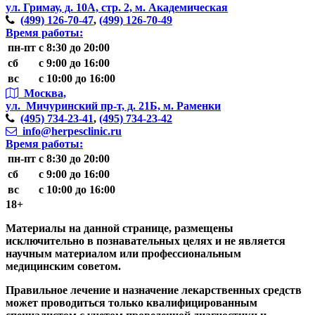
ул. Гримау,
д. 10А, стр. 2, м. Академическая
(499)
126-70-47
,
(499)
126-70-49
Время работы:
пн-пт
с 8:30 до 20:00
сб
с 9:00 до 16:00
вс
с 10:00 до 16:00
Москва,
ул. Мичуринский пр-т,
д. 21Б, м. Раменки
(495)
734-23-41
,
(495)
734-23-42
info@herpesclinic.ru
Время работы:
пн-пт
с 8:30 до 20:00
сб
с 9:00 до 16:00
вс
с 10:00 до 16:00
18+
Материалы на данной странице, размещены
исключительно в познавательных целях и не является
научным материалом или профессиональным
медицинским советом.
Правильное лечение и назначение лекарственных средств
может проводиться только квалифицированным