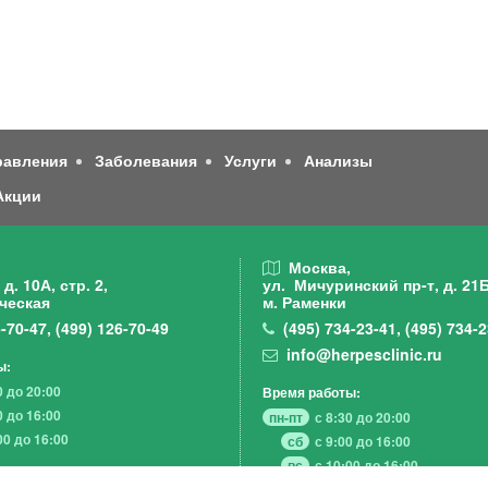
равления
Заболевания
Услуги
Анализы
Акции
,
Москва,
д. 10А, стр. 2,
ул. Мичуринский пр-т,
д. 21Б
ческая
м. Раменки
-70-47
,
(499)
126-70-49
(495)
734-23-41
,
(495)
734-2
info@herpesclinic.ru
ы:
0 до 20:00
Время работы:
0 до 16:00
пн-пт
с 8:30 до 20:00
00 до 16:00
сб
с 9:00 до 16:00
вс
с 10:00 до 16:00