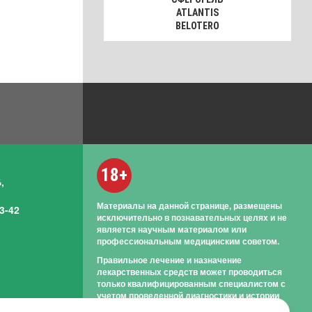
ATLANTIS
BELOTERO
18+
,
Материалы на данной странице, размещены
3-42
исключительно в познавательных целях и не
является научным материалом или
профессиональным медицинским советом.
Правильное лечение и назначение
лекарственных средств может проводиться
только квалифицированным специалистом с
учетом проведенной диагностики и истории
болезни.