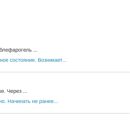
лефарогель ...
ое состояние. Возникает...
. Через ...
о. Начинать не ранее...