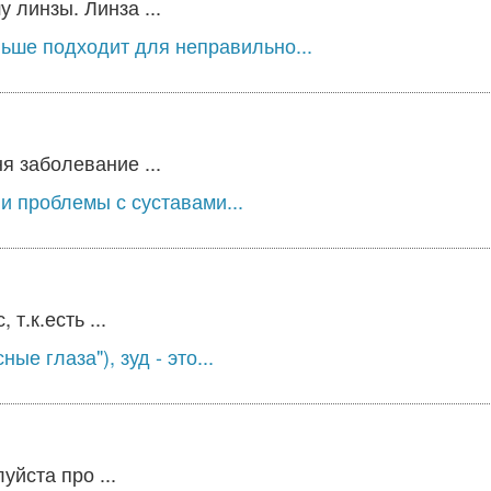
 линзы. Линза ...
ьше подходит для неправильно...
я заболевание ...
ли проблемы с суставами...
т.к.есть ...
е глаза"), зуд - это...
йста про ...