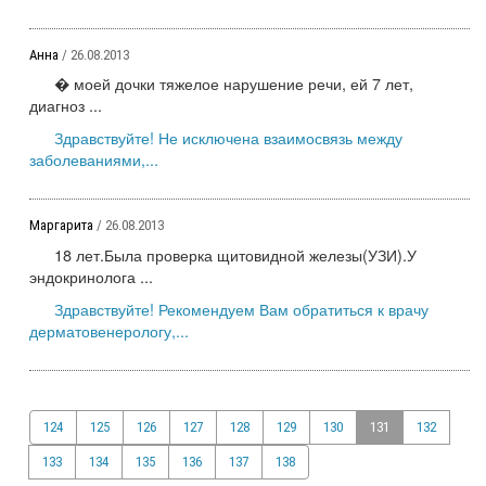
Анна
/ 26.08.2013
� моей дочки тяжелое нарушение речи, ей 7 лет,
диагноз ...
Здравствуйте! Не исключена взаимосвязь между
заболеваниями,...
Маргарита
/ 26.08.2013
18 лет.Была проверка щитовидной железы(УЗИ).У
эндокринолога ...
Здравствуйте! Рекомендуем Вам обратиться к врачу
дерматовенерологу,...
124
125
126
127
128
129
130
131
132
133
134
135
136
137
138