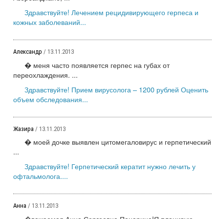
Здравствуйте! Лечением рецидивирующего герпеса и
кожных заболеваний...
Александр
/ 13.11.2013
� меня часто появляется герпес на губах от
переохлаждения. ...
Здравствуйте! Прием вирусолога – 1200 рублей Оценить
объем обследования...
Жазира
/ 13.11.2013
� моей дочке выявлен цитомегаловирус и герпетический
...
Здравствуйте! Герпетический кератит нужно лечить у
офтальмолога....
Анна
/ 13.11.2013
�важаемая Анна Сергеевна Панарина!Я планирую