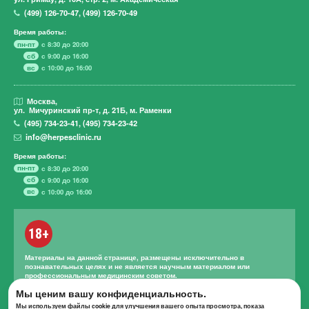
(499)
126-70-47
,
(499)
126-70-49
Время работы:
пн-пт
с 8:30 до 20:00
сб
с 9:00 до 16:00
вс
с 10:00 до 16:00
Москва,
ул. Мичуринский пр-т,
д. 21Б, м. Раменки
(495)
734-23-41
,
(495)
734-23-42
info@herpesclinic.ru
Время работы:
пн-пт
с 8:30 до 20:00
сб
с 9:00 до 16:00
вс
с 10:00 до 16:00
18+
Материалы на данной странице, размещены исключительно в
познавательных целях и не является научным материалом или
профессиональным медицинским советом.
Правильное лечение и назначение лекарственных средств может
Мы ценим вашу конфиденциальность.
проводиться только квалифицированным специалистом с учетом
Мы используем файлы cookie для улучшения вашего опыта просмотра, показа
проведенной диагностики и истории болезни.