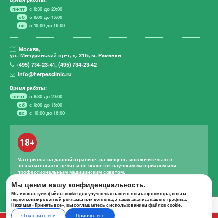
пн-пт
с 8:30 до 20:00
сб
с 9:00 до 16:00
вс
с 10:00 до 16:00
Москва,
ул. Мичуринский пр-т,
д. 21Б, м. Раменки
(495)
734-23-41
,
(495)
734-23-42
info@herpesclinic.ru
Время работы:
пн-пт
с 8:30 до 20:00
сб
с 9:00 до 16:00
вс
с 10:00 до 16:00
18+
Материалы на данной странице, размещены исключительно в
познавательных целях и не является научным материалом или
профессиональным медицинским советом.
Правильное лечение и назначение лекарственных средств может
Мы ценим вашу конфиденциальность.
проводиться только квалифицированным специалистом с учетом
Мы используем файлы cookie для улучшения вашего опыта просмотра, показа
проведенной диагностики и истории болезни.
персонализированной рекламы или контента, а также анализа нашего трафика.
Нажимая «Принять все», вы соглашаетесь с использованием файлов cookie.
Отклонить все
Принять все