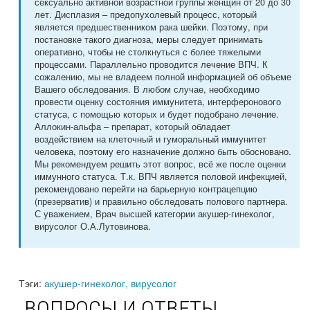
сексуально активной возрастной группы женщин от 20 до 30
лет. Дисплазия – предопухолевый процесс, который
является предшественником рака шейки. Поэтому, при
постановке такого диагноза, меры следует принимать
оперативно, чтобы не столкнуться с более тяжелыми
процессами. Параллельно проводится лечение ВПЧ. К
сожалению, мы не владеем полной информацией об объеме
Вашего обследования. В любом случае, необходимо
провести оценку состояния иммунитета, интерферонового
статуса, с помощью которых и будет подобрано лечение.
Аллокин-альфа – препарат, который обладает
воздействием на клеточный и гуморальный иммунитет
человека, поэтому его назначение должно быть обосновано.
Мы рекомендуем решить этот вопрос, всё же после оценки
иммунного статуса. Т.к. ВПЧ является половой инфекцией,
рекомендовано перейти на барьерную контрацепцию
(презерватив) и правильно обследовать полового партнера.
С уважением, Врач высшей категории акушер-гинеколог,
вирусолог О.А.Лутовинова.
Тэги:
акушер-гинеколог, вирусолог
ВОПРОСЫ И ОТВЕТЫ