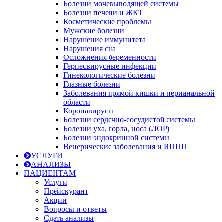
Болезни мочевыводящей системы
Болезни печени и ЖКТ
Косметические проблемы
Мужские болезни
Нарушение иммунитета
Нарушения сна
Осложнения беременности
Герпесвирусные инфекции
Гинекологические болезни
Глазные болезни
Заболевания прямой кишки и перианальной
области
Коронавирусы
Болезни сердечно-сосудистой системы
Болезни уха, горла, носа (ЛОР)
Болезни эндокринной системы
Венерические заболевания и ИППП
УСЛУГИ
АНАЛИЗЫ
ПАЦИЕНТАМ
Услуги
Прейскурант
Акции
Вопросы и ответы
Сдать анализы