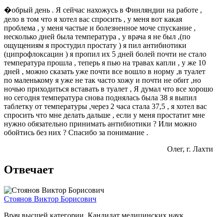
�обрый день . Я сейчас нахожусь в Финляндии на работе ,
дело в том что я хотел вас спросить , у меня вот какая
проблема , у меня частые и болезненное моче спускание ,
несколько дней была температура , у врача я не был ,(по
ощущениям я простудил простату ) я пил антибиотики
(ципрофлоксацин ) я пропил их 5 дней болей почти не стало
температура прошла , теперь я пью на травах капли , у же 10
дней , можно сказать уже почти все вошло в норму ,в туалет
по маленькому я уже не так часто хожу и почти не обит ,но
ночью приходиться вставать в туалет , Я думал что все хорошо
но сегодня температура снова поднялась была 38 я выпил
таблетку от температуры ,через 2 часа стала 37,5 , я хотел вас
спросить что мне делать дальше , если у меня простатит мне
нужно обязательно принимать антибиотики ? Или можно
обойтись без них ? Спасибо за понимание .
Олег
, г. Лахти
Отвечает
Стоянов Виктор Борисович
Врач высшей категории, Кандидат медицинских наук