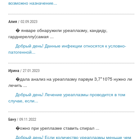
возможно назначение...
Алия
/ 02.09.2023
� январе обнаружили уреаплазму, кандиду,
гарднереллу(самая ...
Добрый день! Данные инфекции относятся к условно-
патогенной...
Ирина
/ 27.01.2023
�дала анализ на уреаплазму парвум 3,7*10?5 нужно ли
лечить ...
Добрый день! Лечение уреаплазмы проводится в том
случае, если...
Бану
/ 09.11.2022
�ожно при уреплазме ставить спирал ...
Добрый день! Если количество уреаплазмы меньше чем