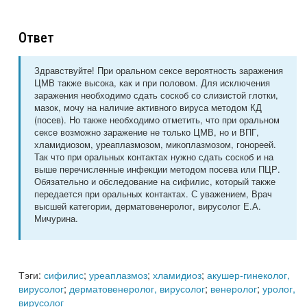
Ответ
Здравствуйте! При оральном сексе вероятность заражения
ЦМВ также высока, как и при половом. Для исключения
заражения необходимо сдать соскоб со слизистой глотки,
мазок, мочу на наличие активного вируса методом КД
(посев). Но также необходимо отметить, что при оральном
сексе возможно заражение не только ЦМВ, но и ВПГ,
хламидиозом, уреаплазмозом, микоплазмозом, гонореей.
Так что при оральных контактах нужно сдать соскоб и на
выше перечисленные инфекции методом посева или ПЦР.
Обязательно и обследование на сифилис, который также
передается при оральных контактах. С уважением, Врач
высшей категории, дерматовенеролог, вирусолог Е.А.
Мичурина.
Тэги:
сифилис
;
уреаплазмоз
;
хламидиоз
;
акушер-гинеколог,
вирусолог
;
дерматовенеролог, вирусолог
;
венеролог
;
уролог,
вирусолог