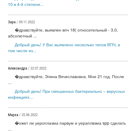
10 в 4-й степени...
Зара
/ 09.11.2022
�дравствуйте, выявлен впч 18( относительный - 3.0,
абсолютный ...
Добрый день! У Вас выявлено несколько типов ВПЧ, в
том числе из...
Александра
/ 22.07.2022
�дравствуйте, Элина Вячеславовна. Мне 21 год. После
...
Добрый день! При смешанных бактериально – вирусных
инфекциях...
Марха
/ 25.06.2022
�ожет ли уероплазма парвум и уераплвзма spp сделать
...