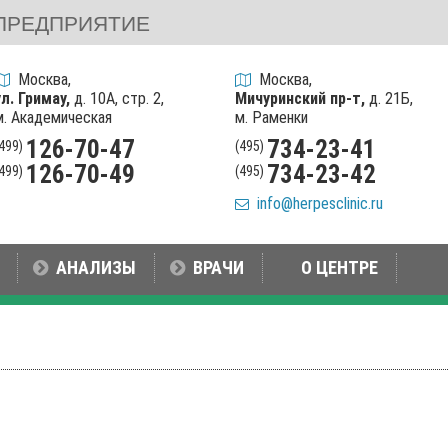
ПРЕДПРИЯТИЕ
Москва,
Москва,
ул. Гримау,
д. 10А, стр. 2,
Мичуринский пр-т,
д. 21Б,
м. Академическая
м. Раменки
126-70-47
734-23-41
(499)
(495)
126-70-49
734-23-42
(499)
(495)
info@herpesclinic.ru
АНАЛИЗЫ
ВРАЧИ
О ЦЕНТРЕ