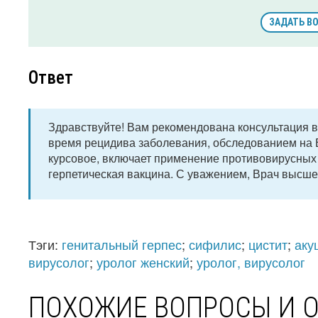
ЗАДАТЬ В
Ответ
Здравствуйте! Вам рекомендована консультация в
время рецидива заболевания, обследованием на В
курсовое, включает применение противовирусных
герпетическая вакцина. С уважением, Врач высшей
Тэги:
генитальный герпес
;
сифилис
;
цистит
;
аку
вирусолог
;
уролог женский
;
уролог, вирусолог
ПОХОЖИЕ ВОПРОСЫ И 