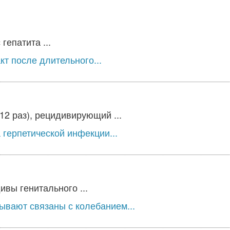
гепатита ...
т после длительного...
2 раз), рецидивирующий ...
герпетической инфекции...
вы генитального ...
ывают связаны с колебанием...