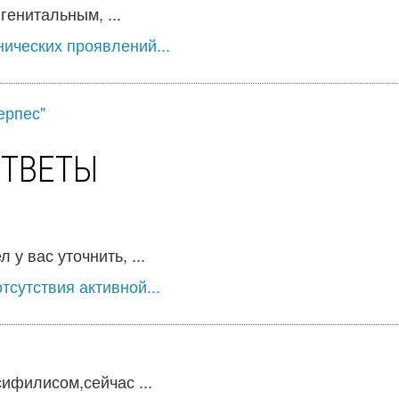
енитальным, ...
нических проявлений...
ерпес"
ОТВЕТЫ
 вас уточнить, ...
тсутствия активной...
ифилисом,сейчас ...