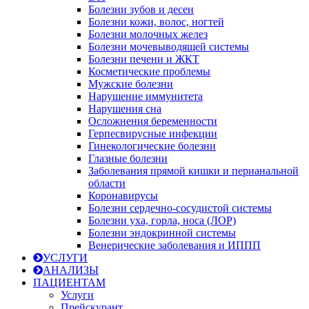
Болезни зубов и десен
Болезни кожи, волос, ногтей
Болезни молочных желез
Болезни мочевыводящей системы
Болезни печени и ЖКТ
Косметические проблемы
Мужские болезни
Нарушение иммунитета
Нарушения сна
Осложнения беременности
Герпесвирусные инфекции
Гинекологические болезни
Глазные болезни
Заболевания прямой кишки и перианальной
области
Коронавирусы
Болезни сердечно-сосудистой системы
Болезни уха, горла, носа (ЛОР)
Болезни эндокринной системы
Венерические заболевания и ИППП
УСЛУГИ
АНАЛИЗЫ
ПАЦИЕНТАМ
Услуги
Прейскурант