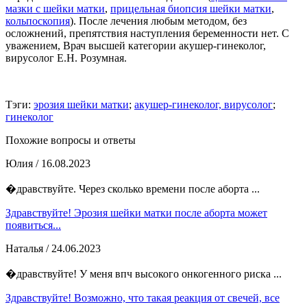
мазки с шейки матки
,
прицельная биопсия шейки матки
,
кольпоскопия
). После лечения любым методом, без
осложнений, препятствия наступления беременности нет. С
уважением, Врач высшей категории акушер-гинеколог,
вирусолог Е.Н. Розумная.
Тэги:
эрозия шейки матки
;
акушер-гинеколог, вирусолог
;
гинеколог
Похожие вопросы и ответы
Юлия
/ 16.08.2023
�дравствуйте. Через сколько времени после аборта ...
Здравствуйте! Эрозия шейки матки после аборта может
появиться...
Наталья
/ 24.06.2023
�дравствуйте! У меня впч высокого онкогенного риска ...
Здравствуйте! Возможно, что такая реакция от свечей, все