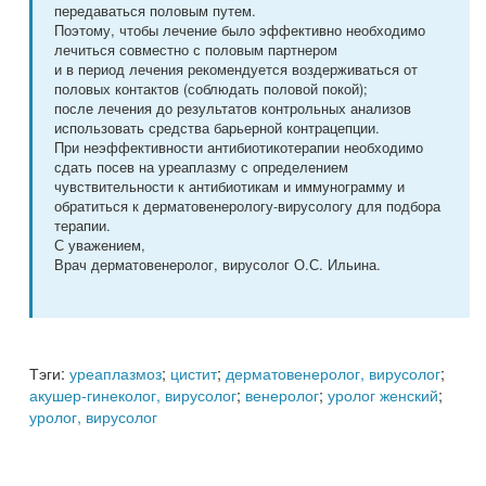
передаваться половым путем.
Поэтому, чтобы лечение было эффективно необходимо
лечиться совместно с половым партнером
и в период лечения рекомендуется воздерживаться от
половых контактов (соблюдать половой покой);
после лечения до результатов контрольных анализов
использовать средства барьерной контрацепции.
При неэффективности антибиотикотерапии необходимо
сдать посев на уреаплазму с определением
чувствительности к антибиотикам и иммунограмму и
обратиться к дерматовенерологу-вирусологу для подбора
терапии.
С уважением,
Врач дерматовенеролог, вирусолог О.С. Ильина.
Тэги:
уреаплазмоз
;
цистит
;
дерматовенеролог, вирусолог
;
акушер-гинеколог, вирусолог
;
венеролог
;
уролог женский
;
уролог, вирусолог