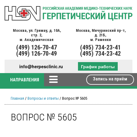
Москва,
ул. Гримау,
д. 10А,
Москва,
Мичуринский пр-т,
стр. 2,
д. 21Б,
м. Академическая
м. Раменки
(499)
126-70-47
(495)
734-23-41
(499)
126-70-49
(495)
734-23-42
info@herpesclinic.ru
График работы
Запись на приём
НАПРАВЛЕНИЯ
Главная
/
Вопросы и ответы
/ Вопрос № 5605
ВОПРОС № 5605