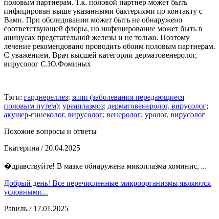
половым партнерам. Т.к. половой партнер может быть
инфицирован выше указанными бактериями по контакту с
Вами. При обследовании может быть не обнаружено
соответствующей флоры, но инфицирование может быть в
ацинусах предстательной железы и не только. Поэтому
лечение рекомендовано проводить обоим половым партнерам.
С уважением, Врач высшей категории дерматовенеролог,
вирусолог С.Ю.Фоминых
Тэги:
гарднереллез
;
зппп (заболевания передающиеся
половым путем)
;
уреаплазмоз
;
дерматовенеролог, вирусолог
;
акушер-гинеколог, вирусолог
;
венеролог
;
уролог, вирусолог
Похожие вопросы и ответы
Екатерина
/ 20.04.2025
�дравствуйте! В мазке обнаружена микоплазма хоминис, ...
Добрый день! Все перечисленные микроорганизмы являются
условными...
Равиль
/ 17.01.2025