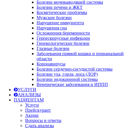
Болезни мочевыводящей системы
Болезни печени и ЖКТ
Косметические проблемы
Мужские болезни
Нарушение иммунитета
Нарушения сна
Осложнения беременности
Герпесвирусные инфекции
Гинекологические болезни
Глазные болезни
Заболевания прямой кишки и перианальной
области
Коронавирусы
Болезни сердечно-сосудистой системы
Болезни уха, горла, носа (ЛОР)
Болезни эндокринной системы
Венерические заболевания и ИППП
УСЛУГИ
АНАЛИЗЫ
ПАЦИЕНТАМ
Услуги
Прейскурант
Акции
Вопросы и ответы
Сдать анализы