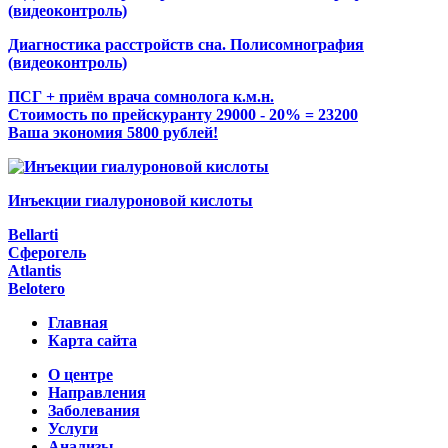
Диагностика расстройств сна. Полисомнография
(видеоконтроль)
ПСГ + приём врача сомнолога к.м.н.
Стоимость по прейскуранту 29000 - 20% = 23200
Ваша экономия 5800 рублей!
Инъекции гиалуроновой кислоты
Bellarti
Сферогель
Atlantis
Belotero
Главная
Карта сайта
О центре
Направления
Заболевания
Услуги
Анализы