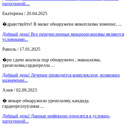
патогенной....
Екатерина
/ 20.04.2025
�дравствуйте! В мазке обнаружена микоплазма хоминис, ...
Добрый день! Все перечисленные микроорганизмы являются
условными...
Равиль
/ 17.01.2025
�ри сдачи анализа пцр обнаружено , макоалазма,
уреаплазма,гарднерелла ...
Добрый день! Лечение проводится комплексное, возможно
назначение...
Алия
/ 02.09.2023
� январе обнаружили уреаплазму, кандиду,
гарднереллу(самая ...
Добрый день! Данные инфекции относятся к условно-
патогенной...