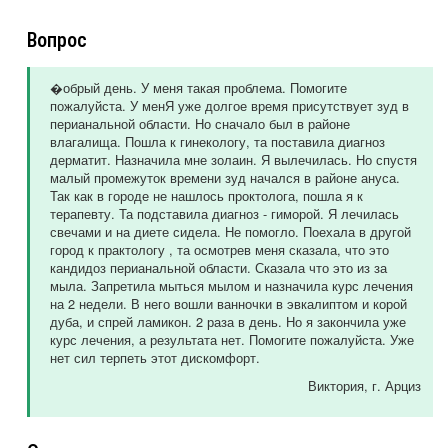
Вопрос
�обрый день. У меня такая проблема. Помогите
пожалуйста. У менЯ уже долгое время присутствует зуд в
перианальной области. Но сначало был в районе
влагалища. Пошла к гинекологу, та поставила диагноз
дерматит. Назначила мне золаин. Я вылечилась. Но спустя
малый промежуток времени зуд начался в районе ануса.
Так как в городе не нашлось проктолога, пошла я к
терапевту. Та подставила диагноз - гиморой. Я лечилась
свечами и на диете сидела. Не помогло. Поехала в другой
город к практологу , та осмотрев меня сказала, что это
кандидоз перианальной области. Сказала что это из за
мыла. Запретила мыться мылом и назначила курс лечения
на 2 недели. В него вошли ванночки в эвкалиптом и корой
дуба, и спрей ламикон. 2 раза в день. Но я закончила уже
курс лечения, а результата нет. Помогите пожалуйста. Уже
нет сил терпеть этот дискомфорт.
Виктория
, г. Арциз