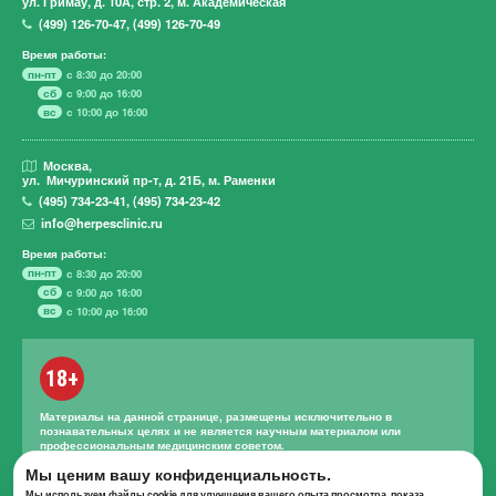
ул. Гримау,
д. 10А, стр. 2, м. Академическая
(499)
126-70-47
,
(499)
126-70-49
Время работы:
пн-пт
с 8:30 до 20:00
сб
с 9:00 до 16:00
вс
с 10:00 до 16:00
Москва,
ул. Мичуринский пр-т,
д. 21Б, м. Раменки
(495)
734-23-41
,
(495)
734-23-42
info@herpesclinic.ru
Время работы:
пн-пт
с 8:30 до 20:00
сб
с 9:00 до 16:00
вс
с 10:00 до 16:00
18+
Материалы на данной странице, размещены исключительно в
познавательных целях и не является научным материалом или
профессиональным медицинским советом.
Правильное лечение и назначение лекарственных средств может
Мы ценим вашу конфиденциальность.
проводиться только квалифицированным специалистом с учетом
Мы используем файлы cookie для улучшения вашего опыта просмотра, показа