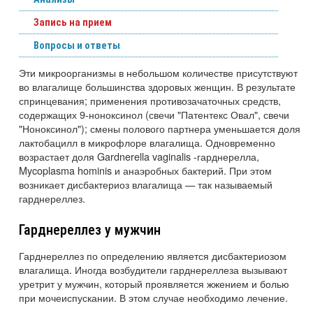
Запись на прием
Вопросы и ответы
Эти микроорганизмы в небольшом количестве присутствуют
во влагалище большинства здоровых женщин. В результате
спринцевания; применения противозачаточных средств,
содержащих 9-ноноксинол (свечи "Патентекс Овал", свечи
"Ноноксинол"); смены полового партнера уменьшается доля
лактобацилл в микрофлоре влагалища. Одновременно
возрастает доля Gardnerella vaginalis -гарднерелла,
Mycoplasma hominis и анаэробных бактерий. При этом
возникает дисбактериоз влагалища
—
так называемый
гарднереллез.
Гарднереллез у мужчин
Гарднереллез по определению является дисбактериозом
влагалища. Иногда возбудители гарднереллеза вызывают
уретрит у мужчин, который проявляется жжением и болью
при мочеиспускании. В этом случае необходимо лечение.