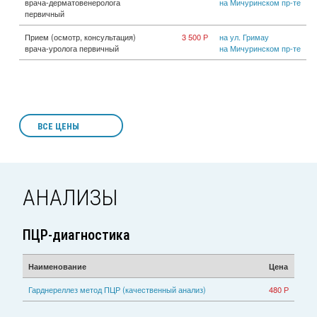
врача-дерматовенеролога
на Мичуринском пр-те
первичный
Прием (осмотр, консультация)
3 500 Р
на ул. Гримау
врача-уролога первичный
на Мичуринском пр-те
ВСЕ ЦЕНЫ
АНАЛИЗЫ
ПЦР-диагностика
Наименование
Цена
Гарднереллез метод ПЦР (качественный анализ)
480 Р