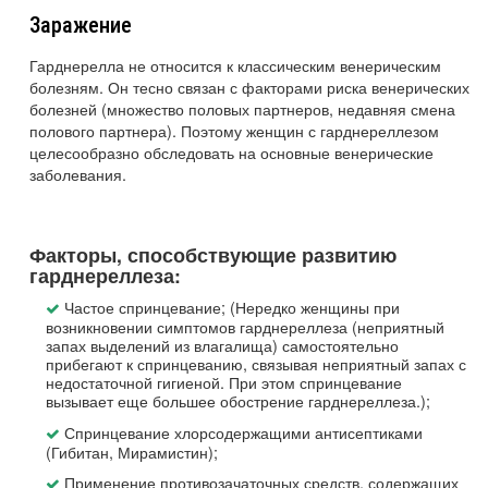
Заражение
Гарднерелла не относится к классическим венерическим
болезням. Он тесно связан с факторами риска венерических
болезней (множество половых партнеров, недавняя смена
полового партнера). Поэтому женщин с гарднереллезом
целесообразно обследовать на основные венерические
заболевания.
Факторы, способствующие развитию
гарднереллеза:
Частое спринцевание; (Нередко женщины при
возникновении симптомов гарднереллеза (неприятный
запах выделений из влагалища) самостоятельно
прибегают к спринцеванию, связывая неприятный запах с
недостаточной гигиеной. При этом спринцевание
вызывает еще большее обострение гарднереллеза.);
Спринцевание хлорсодержащими антисептиками
(Гибитан, Мирамистин);
Применение противозачаточных средств, содержащих