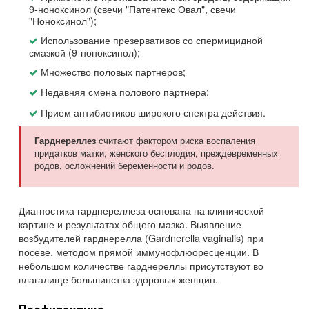
9-ноноксинол (свечи "Патентекс Овал", свечи
"Ноноксинол");
Использование презервативов со спермицидной
смазкой (9-ноноксинол);
Множество половых партнеров;
Недавняя смена полового партнера;
Прием антибиотиков широкого спектра действия.
считают фактором риска воспаления
Гарднереллез
придатков матки, женского бесплодия, преждевременных
родов, осложнений беременности и родов.
Диагностика гарднереллеза основана на клинической
картине и результатах общего мазка. Выявление
возбудителей гарднерелла (Gardnerella vaginalis) при
посеве, методом прямой иммунофлюоресценции. В
небольшом количестве гарднереллы присутствуют во
влагалище большинства здоровых женщин.