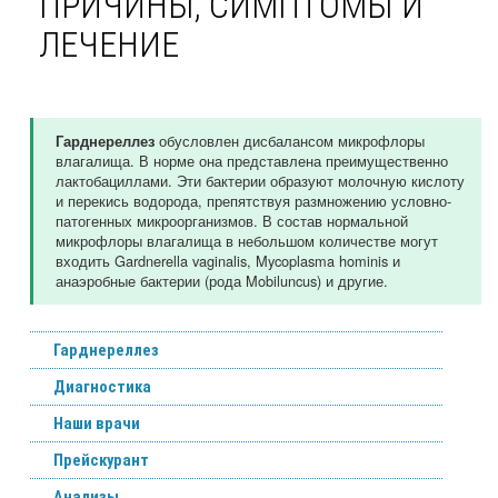
ПРИЧИНЫ, СИМПТОМЫ И
ЛЕЧЕНИЕ
обусловлен дисбалансом микрофлоры
Гарднереллез
влагалища. В норме она представлена преимущественно
лактобациллами. Эти бактерии образуют молочную кислоту
и перекись водорода, препятствуя размножению условно-
патогенных микроорганизмов. В состав нормальной
микрофлоры влагалища в небольшом количестве могут
входить Gardnerella vaginalis, Mycoplasma hominis и
анаэробные бактерии (рода Mobiluncus) и другие.
Гарднереллез
Диагностика
Наши врачи
Прейскурант
Анализы