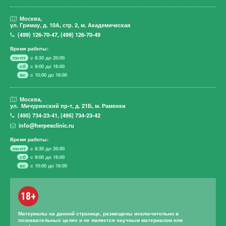
Москва,
ул. Гримау,
д. 10А, стр. 2, м. Академическая
(499)
126-70-47
,
(499)
126-70-49
Время работы:
пн-пт
с 8:30 до 20:00
сб
с 9:00 до 16:00
вс
с 10:00 до 16:00
Москва,
ул. Мичуринский пр-т,
д. 21Б, м. Раменки
(495)
734-23-41
,
(495)
734-23-42
info@herpesclinic.ru
Время работы:
пн-пт
с 8:30 до 20:00
сб
с 9:00 до 16:00
вс
с 10:00 до 16:00
18+
Материалы на данной странице, размещены исключительно в
познавательных целях и не является научным материалом или