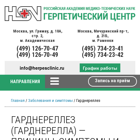
Москва,
ул. Гримау,
д. 10А,
Москва,
Мичуринский пр-т,
стр. 2,
д. 21Б,
м. Академическая
м. Раменки
(499)
126-70-47
(495)
734-23-41
(499)
126-70-49
(495)
734-23-42
info@herpesclinic.ru
График работы
Запись на приём
НАПРАВЛЕНИЯ
Главная
/
Заболевания и симптомы
/ Гарднереллез
ГАРДНЕРЕЛЛЕЗ
(ГАРДНЕРЕЛЛА) —