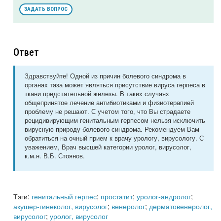
ЗАДАТЬ ВОПРОС
Ответ
Здравствуйте! Одной из причин болевого синдрома в
органах таза может являться присутствие вируса герпеса в
ткани предстательной железы. В таких случаях
общепринятое лечение антибиотиками и физиотерапией
проблему не решают. С учетом того, что Вы страдаете
рецидивирующим генитальным герпесом нельзя исключить
вирусную природу болевого синдрома. Рекомендуем Вам
обратиться на очный прием к врачу урологу, вирусологу. С
уважением, Врач высшей категории уролог, вирусолог,
к.м.н. В.Б. Стоянов.
Тэги:
генитальный герпес
;
простатит
;
уролог-андролог
;
акушер-гинеколог, вирусолог
;
венеролог
;
дерматовенеролог,
вирусолог
;
уролог, вирусолог