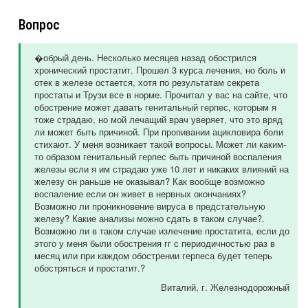
Вопрос
�обрый день. Несколько месяцев назад обострился
хронический простатит. Прошел 3 курса лечения, но боль и
отек в железе остается, хотя по результатам секрета
простаты и Трузи все в норме. Прочитал у вас на сайте, что
обострение может давать генитальный герпес, которым я
тоже страдаю, но мой лечащий врач уверяет, что это вряд
ли может быть причиной. При пропивании ацикловира боли
стихают. У меня возникает такой вопросы. Может ли каким-
то образом генитальный герпес быть причиной воспаления
железы если я им страдаю уже 10 лет и никаких влияний на
железу он раньше не оказывал? Как вообще возможно
воспаление если он живет в нервных окончаниях?
Возможно ли проникновение вируса в предстательную
железу? Какие анализы можно сдать в таком случае?.
Возможно ли в таком случае излечение простатита, если до
этого у меня были обострения гг с периодичностью раз в
месяц или при каждом обострении герпеса будет теперь
обостряться и простатит.?
Виталий
, г. Железнодорожный