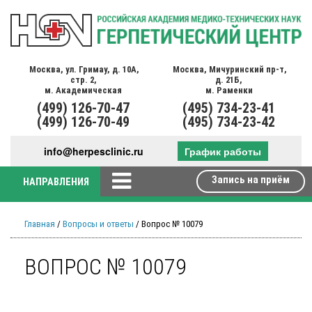
Москва,
ул. Гримау,
д. 10А,
Москва,
Мичуринский пр-т,
стр. 2,
д. 21Б,
м. Академическая
м. Раменки
(499)
126-70-47
(495)
734-23-41
(499)
126-70-49
(495)
734-23-42
info@herpesclinic.ru
График работы
Запись на приём
НАПРАВЛЕНИЯ
Главная
/
Вопросы и ответы
/ Вопрос № 10079
ВОПРОС № 10079