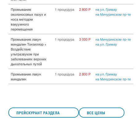
Промывание
1 процедура
2 800 Р
на ул. Гримау
околоносовых пазух и
на Мичуринском пр-те
носа методом
вакуумного
перемещения
Промывание лакун
1 процедура
3 000 Р
на Мичуринском пр-те
миндалин Тонзиллор +
на ул. Гримау
Воздействие
ультразвуком при
заболеваниях верхних
дыхательных путей
Промывание лакун
1 процедура
2 800 Р
на ул. Гримау
миндалин
на Мичуринском пр-те
ПРЕЙСКУРАНТ РАЗДЕЛА
ВСЕ ЦЕНЫ