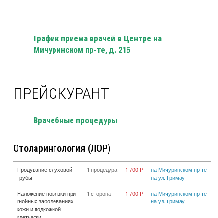
График приема врачей в Центре на
Мичуринском пр-те, д. 21Б
ПРЕЙСКУРАНТ
Врачебные процедуры
Отоларингология (ЛОР)
Продувание слуховой
1 процедура
1 700 Р
на Мичуринском пр-те
трубы
на ул. Гримау
Наложение повязки при
1 сторона
1 700 Р
на Мичуринском пр-те
гнойных заболеваниях
на ул. Гримау
кожи и подкожной
клетчатки