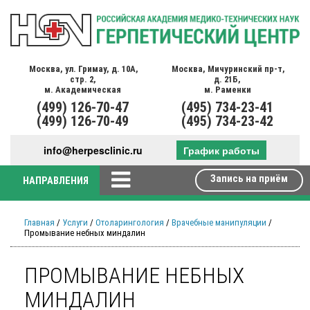
Москва,
ул. Гримау,
д. 10А,
Москва,
Мичуринский пр-т,
стр. 2,
д. 21Б,
м. Академическая
м. Раменки
(499)
126-70-47
(495)
734-23-41
(499)
126-70-49
(495)
734-23-42
info@herpesclinic.ru
График работы
Запись на приём
НАПРАВЛЕНИЯ
Главная
/
Услуги
/
Отоларингология
/
Врачебные манипуляции
/
Промывание небных миндалин
ПРОМЫВАНИЕ НЕБНЫХ
МИНДАЛИН