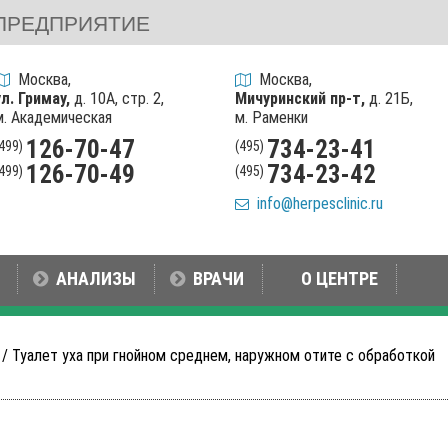
ПРЕДПРИЯТИЕ
Москва,
Москва,
ул. Гримау,
д. 10А, стр. 2,
Мичуринский пр-т,
д. 21Б,
м. Академическая
м. Раменки
126-70-47
734-23-41
(499)
(495)
126-70-49
734-23-42
(499)
(495)
info@herpesclinic.ru
АНАЛИЗЫ
ВРАЧИ
О ЦЕНТРЕ
/ Туалет уха при гнойном среднем, наружном отите с обработкой