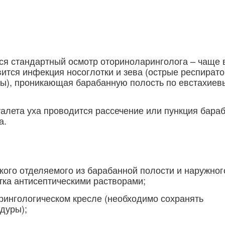
ся стандартный осмотр оториноларинголога – чаще 
вится инфекция носоглотки и зева (острые респират
ты), проникающая барабанную полость по евстахие
алета уха проводится рассечение или пункция бара
а.
ского отделяемого из барабанной полости и наружног
тка антисептическими растворами;
рингологическом кресле (необходимо сохранять
дуры);