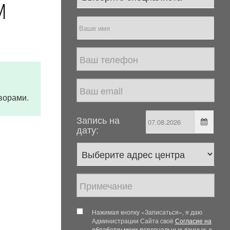
М
я
ворами.
Запись на
дату:
Нажимая кнопку «Записаться», я даю
Администрации Сайта своё
Согласие на
обработку моих персональных данных
, в