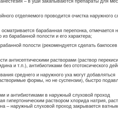
 анестезия – в уши закапываются препараты для ме
нойного отделяемого проводится очистка наружного с
 осматривается барабанная перепонка, отмечается 
 из барабанной полости и его характера;
рабанной полости (рекомендуется сделать бакпосев
ти антисептическими растворами (раствор перекис
ина и т.п.), антибиотиками без ототоксического дей
вания среднего и наружного уха могут добавляться
астворимые формы, но не суспензии), быстро пода
ми и антибиотиками в наружный слуховой проход
ная гипертоническим раствором хлорида натрия, рас
ина – наружный слуховой проход закрывается ватны