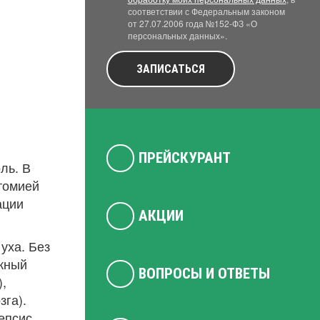
соответствии с Федеральным законом
от 27.07.2006 года №152-ФЗ «О
персональных данных».
ЗАПИСАТЬСЯ
ПРЕЙСКУРАНТ
ль. В
томией
ации
АКЦИИ
уха. Без
ужный
ВОПРОСЫ И ОТВЕТЫ
,
зга).
епсис,