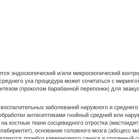
ся эндоскопический и/или микроскопический контро
среднего уха процедура может сочетаться с миринго
нтезом (проколом барабанной перепонки) для эваку
-воспалительных заболеваний наружного и среднего 
 обработки антисептиками гнойный средний или нар
на костные ткани сосцевидного отростка (мастоидит)
лабиринтит), основание головного мозга (абсцесс мо
вляются тромбоз кавернозного синуса и отогенный с