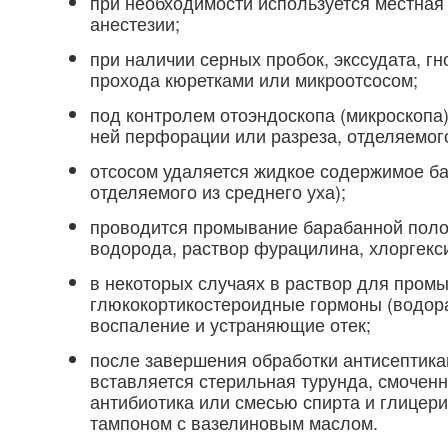
при необходимости используется местная
анестезии;
при наличии серных пробок, экссудата, г
прохода кюретками или микроотсосом;
под контролем отоэндоскопа (микроскопа)
ней перфорации или разреза, отделяемого
отсосом удаляется жидкое содержимое ба
отделяемого из среднего уха);
проводится промывание барабанной полос
водорода, раствор фурацилина, хлоргексид
в некоторых случаях в раствор для промы
глюкокортикостероидные гормоны (водор
воспаление и устраняющие отек;
после завершения обработки антисептика
вставляется стерильная турунда, смочен
антибиотика или смесью спирта и глицер
тампоном с вазелиновым маслом.