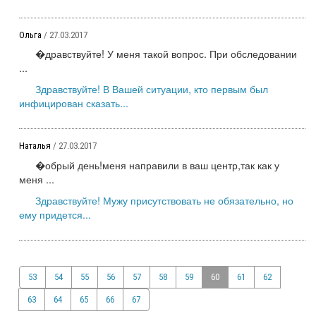
Ольга
/ 27.03.2017
�дравствуйте! У меня такой вопрос. При обследовании
...
Здравствуйте! В Вашей ситуации, кто первым был
инфицирован сказать...
Наталья
/ 27.03.2017
�обрый день!меня направили в ваш центр,так как у
меня ...
Здравствуйте! Мужу присутствовать не обязательно, но
ему придется...
53
54
55
56
57
58
59
60
61
62
63
64
65
66
67