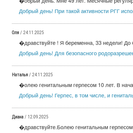
�обрый день. Мне 49 лет. Месячные регуляр
Добрый день! При такой активности РГГ испо
Оля
/ 24.11.2025
�дравствуйте ! Я беременна, 33 недели! До 
Добрый день! Для безопасного родоразрешен
Наталья
/ 24.11.2025
�олею генитальным герпесом 10 лет. В нача
Добрый день! Герпес, в том числе, и генитал
Диана
/ 12.09.2025
�дравствуйте.Болею генитальным герпесом ок