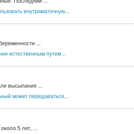
ные. Последний ...
льзовать внутриматочную...
беременности ...
ия естественным путем...
ле высыпания ...
ьный может передаваться...
оло 5 лет, ...