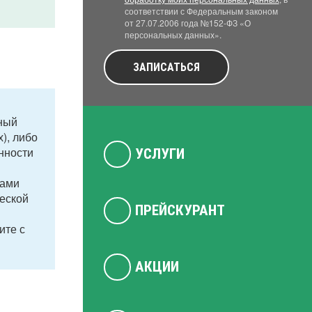
соответствии с Федеральным законом
от 27.07.2006 года №152-ФЗ «О
персональных данных».
ЗАПИСАТЬСЯ
мный
), либо
нности
УСЛУГИ
тами
еской
ПРЕЙСКУРАНТ
ите с
АКЦИИ