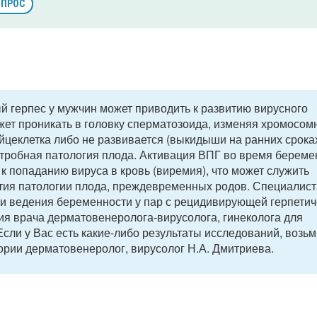
ОПРОС
 герпес у мужчин может приводить к развитию вирусного
ожет проникать в головку сперматозоида, изменяя хромосо
цеклетка либо не развивается (выкидыши на ранних сроках
утробная патология плода. Активация ВПГ во время береме
 к попаданию вируса в кровь (виремия), что может служить
тия патологии плода, преждевременных родов. Специалис
 и ведения беременности у пар с рецидивирующей герпетич
я врача дерматовенеролога-вирусолога, гинеколога для
ли у Вас есть какие-либо результаты исследований, возьм
ории дерматовенеролог, вирусолог Н.А. Дмитриева.