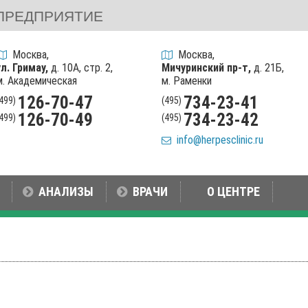
ПРЕДПРИЯТИЕ
Москва,
Москва,
ул. Гримау,
д. 10А, стр. 2,
Мичуринский пр-т,
д. 21Б,
м. Академическая
м. Раменки
126-70-47
734-23-41
(499)
(495)
126-70-49
734-23-42
(499)
(495)
info@herpesclinic.ru
АНАЛИЗЫ
ВРАЧИ
О ЦЕНТРЕ