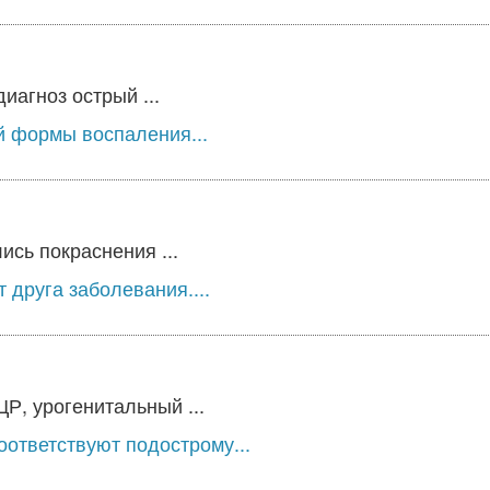
агноз острый ...
й формы воспаления...
ись покраснения ...
 друга заболевания....
, урогенитальный ...
ответствуют подострому...