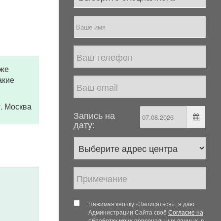
уже
акие
 г. Москва
Запись на
дату:
Нажимая кнопку «Записаться», я даю
Администрации Сайта своё
Согласие на
обработку моих персональных данных
, в