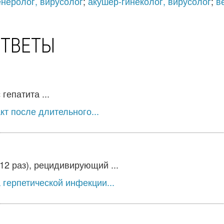
неролог, вирусолог
;
акушер-гинеколог, вирусолог
;
в
ОТВЕТЫ
гепатита ...
т после длительного...
2 раз), рецидивирующий ...
герпетической инфекции...