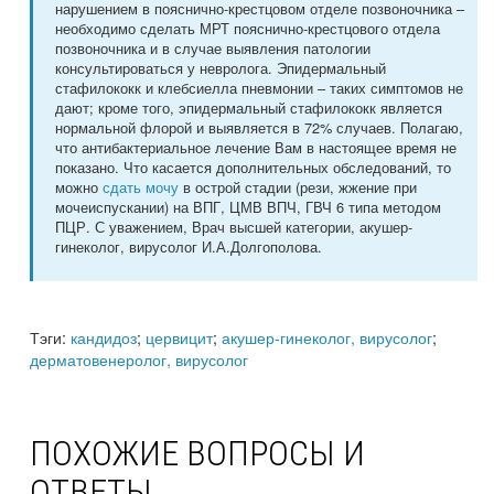
нарушением в пояснично-крестцовом отделе позвоночника –
необходимо сделать МРТ пояснично-крестцового отдела
позвоночника и в случае выявления патологии
консультироваться у невролога. Эпидермальный
стафилококк и клебсиелла пневмонии – таких симптомов не
дают; кроме того, эпидермальный стафилококк является
нормальной флорой и выявляется в 72% случаев. Полагаю,
что антибактериальное лечение Вам в настоящее время не
показано. Что касается дополнительных обследований, то
можно
сдать мочу
в острой стадии (рези, жжение при
мочеиспускании) на ВПГ, ЦМВ ВПЧ, ГВЧ 6 типа методом
ПЦР. С уважением, Врач высшей категории, акушер-
гинеколог, вирусолог И.А.Долгополова.
Тэги:
кандидоз
;
цервицит
;
акушер-гинеколог, вирусолог
;
дерматовенеролог, вирусолог
ПОХОЖИЕ ВОПРОСЫ И
ОТВЕТЫ