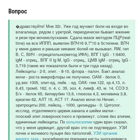
Вопрос
�дравствуйте! Мне 32г. Уже год мучают боли на входе во
влагалище, рядом с уретрой, периодически бывает жжение
и рези при мочеиспускании. Сдала мазок методом ПЦР(real-
time) на все ИППП, выявлен ВПЧ16 9,7*10 в 5степени. ВПЧ
у меня давно и раньше никаких болей не вызывал. RW, геп
В, С, ВИЧ - отрицательно(метод ИФА), ВПГ I lgG - 1:6400,
lgM - отриц., ВПГ II lg M, lgG - отриц., ЦМВ lgM - отриц, lgG -
3,719 (такие же показатели были и три года назад).
Лейкоциты - 2-5, эпит. - 8-10, флора - палоч. Бакт.аналаз
мочи - роста микрофлоры не получено. ОАМ - белок 0,
уд.вес 1005, эпит-ед, лейк. - ед. ОАК- гем.122, эр.4,13, л.
6,43, тромб. 162, п. 4, с. 35, эоз. 4, лимф. 43, м. 14, СОЭ 3.
Б/х - белок 65, билирубин 13,6, глюкоза 4,3, мочевина 3,8,
креатин 62, АЛТ 15, АСТ 17. Анализ мочи по Нечип. -
эритроциты 200, лейкоц. - 1000, цилиндры - 0. Цитолог.
исслед. отделяемого цервик.канала и шейки матки -
плоский эпит.поверхностного и промежут. слоев без атипии,
единичные лейкоциты. По
кольпоскопии
один врач сказал,
что у меня цервицит, другой врач это не подтвердил. УЗИ
почек и мочевого пузыря без патологий,
УЗИ органов
малого таза
- эхогафически признаки кисты эндоцервикса.