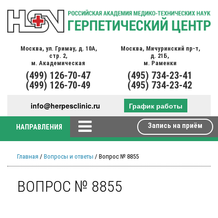
Москва,
ул. Гримау,
д. 10А,
Москва,
Мичуринский пр-т,
стр. 2,
д. 21Б,
м. Академическая
м. Раменки
(499)
126-70-47
(495)
734-23-41
(499)
126-70-49
(495)
734-23-42
info@herpesclinic.ru
График работы
Запись на приём
НАПРАВЛЕНИЯ
Главная
/
Вопросы и ответы
/ Вопрос № 8855
ВОПРОС № 8855