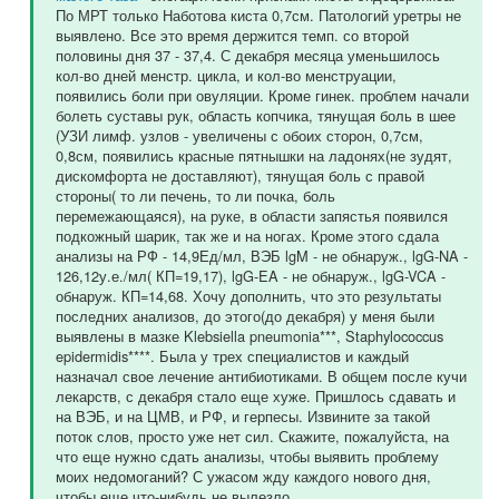
По МРТ только Наботова киста 0,7см. Патологий уретры не
выявлено. Все это время держится темп. со второй
половины дня 37 - 37,4. С декабря месяца уменьшилось
кол-во дней менстр. цикла, и кол-во менструации,
появились боли при овуляции. Кроме гинек. проблем начали
болеть суставы рук, область копчика, тянущая боль в шее
(УЗИ лимф. узлов - увеличены с обоих сторон, 0,7см,
0,8см, появились красные пятнышки на ладонях(не зудят,
дискомфорта не доставляют), тянущая боль с правой
стороны( то ли печень, то ли почка, боль
перемежающаяся), на руке, в области запястья появился
подкожный шарик, так же и на ногах. Кроме этого сдала
анализы на РФ - 14,9Ед/мл, ВЭБ lgM - не обнаруж., lgG-NA -
126,12у.е./мл( КП=19,17), lgG-EA - не обнаруж., lgG-VCA -
обнаруж. КП=14,68. Хочу дополнить, что это результаты
последних анализов, до этого(до декабря) у меня были
выявлены в мазке Klebsiella pneumonia***, Staphylococcus
epidermidis****. Была у трех специалистов и каждый
назначал свое лечение антибиотиками. В общем после кучи
лекарств, с декабря стало еще хуже. Пришлось сдавать и
на ВЭБ, и на ЦМВ, и РФ, и герпесы. Извините за такой
поток слов, просто уже нет сил. Скажите, пожалуйста, на
что еще нужно сдать анализы, чтобы выявить проблему
моих недомоганий? С ужасом жду каждого нового дня,
чтобы еще что-нибудь не вылезло.