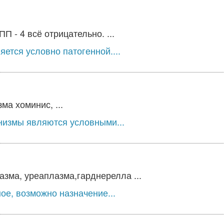
 - 4 всё отрицательно. ...
ется условно патогенной....
а хоминис, ...
низмы являются условными...
зма, уреаплазма,гарднерелла ...
ое, возможно назначение...