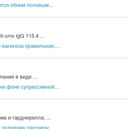
ется обоим половым...
-cmv IgG 115.4 ...
вагиноза правильная,...
ния в виде ...
на фоне супрессивной...
а и гарднерелла, ...
половому партнеру,...