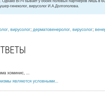
у. Однако ВПЧ бывает у обоих половых партнеров лишь в 6
ушер-гинеколог, вирусолог И.А.Долгополова.
олог, вирусолог
;
дерматовенеролог, вирусолог
;
вене
ОТВЕТЫ
а хоминис, ...
низмы являются условными...