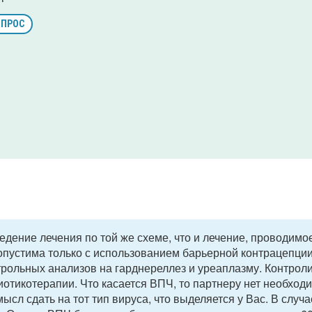
ОПРОС
дение лечения по той же схеме, что и лечение, проводимо
опустима только с использованием барьерной контрацепции
трольных анализов на гарднереллез и уреаплазму. Контрол
иотикотерапии. Что касается ВПЧ, то партнеру нет необход
мысл сдать на тот тип вируса, что выделяется у Вас. В случа