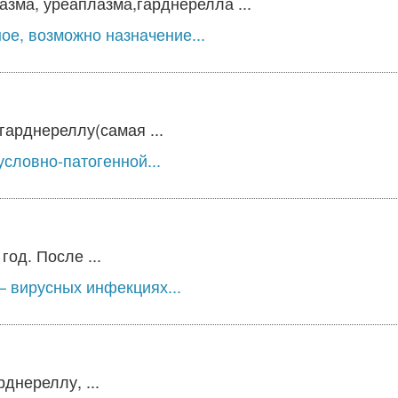
зма, уреаплазма,гарднерелла ...
ое, возможно назначение...
гарднереллу(самая ...
словно-патогенной...
од. После ...
 вирусных инфекциях...
днереллу, ...