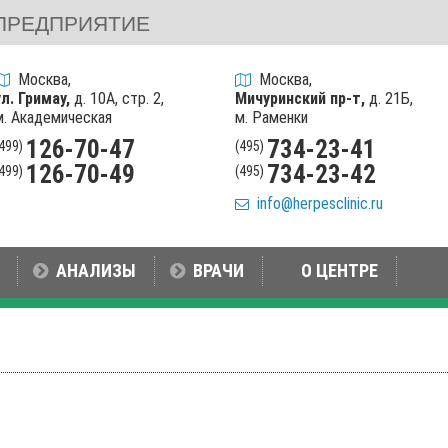
ПРЕДПРИЯТИЕ
Москва,
Москва,
ул. Гримау,
д. 10А, стр. 2,
Мичуринский пр-т,
д. 21Б,
м. Академическая
м. Раменки
126-70-47
734-23-41
(499)
(495)
126-70-49
734-23-42
(499)
(495)
info@herpesclinic.ru
АНАЛИЗЫ
ВРАЧИ
О ЦЕНТРЕ