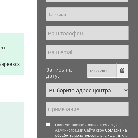
ен
. Киреевск
Запись на
дату:
Нажимая кнопку «Записаться», я даю
Администрации Сайта своё
Согласие на
обработку моих персональных данных
, в