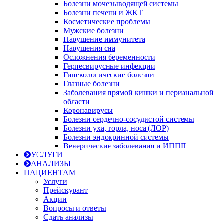
Болезни мочевыводящей системы
Болезни печени и ЖКТ
Косметические проблемы
Мужские болезни
Нарушение иммунитета
Нарушения сна
Осложнения беременности
Герпесвирусные инфекции
Гинекологические болезни
Глазные болезни
Заболевания прямой кишки и перианальной
области
Коронавирусы
Болезни сердечно-сосудистой системы
Болезни уха, горла, носа (ЛОР)
Болезни эндокринной системы
Венерические заболевания и ИППП
УСЛУГИ
АНАЛИЗЫ
ПАЦИЕНТАМ
Услуги
Прейскурант
Акции
Вопросы и ответы
Сдать анализы