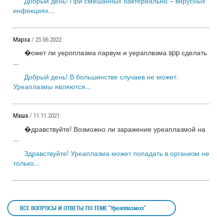
Добрый день! При смешанных бактериально – вирусных
инфекциях...
Марха
/ 25.06.2022
�ожет ли уероплазма парвум и уераплвзма spp сделать
...
Добрый день! В большинстве случаев не может.
Уреаплазмы являются...
Маша
/ 11.11.2021
�дравствуйте! Возможно ли заражение уреаплазмой на
...
Здравствуйте! Уреаплазма может попадать в организм не
только...
ВСЕ ВОПРОСЫ И ОТВЕТЫ ПО ТЕМЕ "Уреаплазмоз"