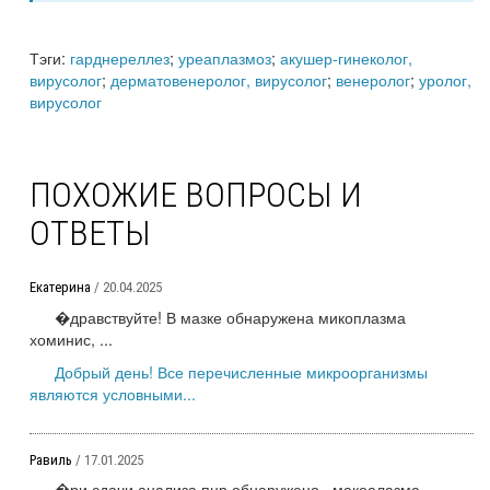
Тэги:
гарднереллез
;
уреаплазмоз
;
акушер-гинеколог,
вирусолог
;
дерматовенеролог, вирусолог
;
венеролог
;
уролог,
вирусолог
ПОХОЖИЕ ВОПРОСЫ И
ОТВЕТЫ
Екатерина
/ 20.04.2025
�дравствуйте! В мазке обнаружена микоплазма
хоминис, ...
Добрый день! Все перечисленные микроорганизмы
являются условными...
Равиль
/ 17.01.2025
�ри сдачи анализа пцр обнаружено , макоалазма,