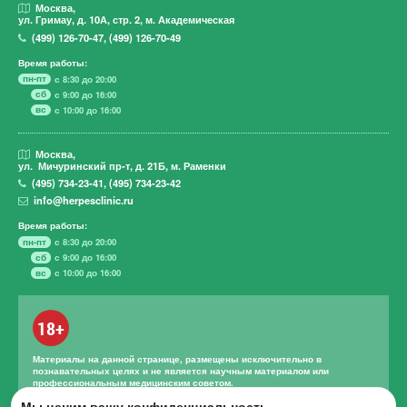
Москва,
ул. Гримау,
д. 10А, стр. 2, м. Академическая
(499)
126-70-47
,
(499)
126-70-49
Время работы:
пн-пт
с 8:30 до 20:00
сб
с 9:00 до 16:00
вс
с 10:00 до 16:00
Москва,
ул. Мичуринский пр-т,
д. 21Б, м. Раменки
(495)
734-23-41
,
(495)
734-23-42
info@herpesclinic.ru
Время работы:
пн-пт
с 8:30 до 20:00
сб
с 9:00 до 16:00
вс
с 10:00 до 16:00
18+
Материалы на данной странице, размещены исключительно в
познавательных целях и не является научным материалом или
профессиональным медицинским советом.
Мы ценим вашу конфиденциальность.
Правильное лечение и назначение лекарственных средств может