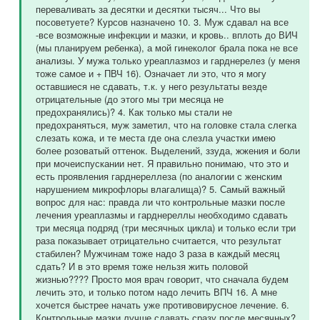
переваливать за десятки и десятки тысяч... Что вы
посоветуете? Курсов назначено 10. 3. Муж сдавал на все
-все возможные инфекции и мазки, и кровь.. вплоть до ВИЧ
(мы планируем ребенка), а мой гинеколог брала пока не все
анализы. У мужа только уреаплазмоз и гарднерелез (у меня
тоже самое и + ПВЧ 16). Означает ли это, что я могу
оставшиеся не сдавать, т.к. у него результаты везде
отрицательные (до этого мы три месяца не
предохранялись)? 4. Как только мы стали не
предохраняться, муж заметил, что на головке стала слегка
слезать кожа, и те места где она слезла участки имею
более розоватый оттенок. Выделений, ззуда, жжения и боли
при мочеиспускании нет. Я правильно понимаю, что это и
есть проявления гарднереллеза (по аналогии с женским
нарушением микрофлоры влагалища)? 5. Самый важный
вопрос для нас: правда ли что контрольные мазки после
лечения уреаплазмы и гарднереллы необходимо сдавать
три месяца подряд (три месячных цикла) и только если три
раза показывает отрицательно считается, что результат
стабилен? Мужчинам тоже надо 3 раза в каждый месяц
сдать? И в это время тоже нельзя жить половой
жизнью???? Просто моя врач говорит, что сначала будем
лечить это, и только потом надо лечить ВПЧ 16. А мне
хочется быстрее начать уже противовирусное лечение. 6.
Контрольные мазки лучше сдавать сразу после месячных?