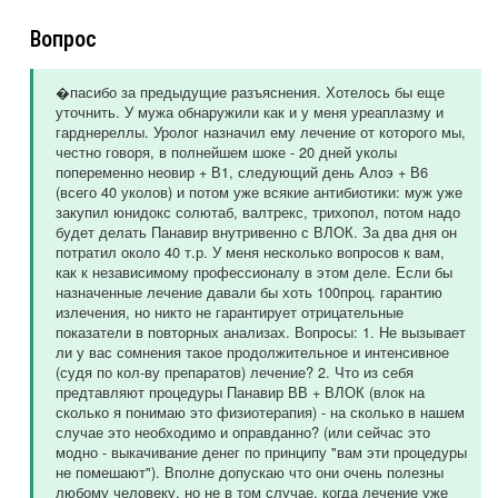
Вопрос
�пасибо за предыдущие разъяснения. Хотелось бы еще
уточнить. У мужа обнаружили как и у меня уреаплазму и
гарднереллы. Уролог назначил ему лечение от которого мы,
честно говоря, в полнейшем шоке - 20 дней уколы
попеременно неовир + В1, следующий день Алоэ + В6
(всего 40 уколов) и потом уже всякие антибиотики: муж уже
закупил юнидокс солютаб, валтрекс, трихопол, потом надо
будет делать Панавир внутривенно с ВЛОК. За два дня он
потратил около 40 т.р. У меня несколько вопросов к вам,
как к независимому профессионалу в этом деле. Если бы
назначенные лечение давали бы хоть 100проц. гарантию
излечения, но никто не гарантирует отрицательные
показатели в повторных анализах. Вопросы: 1. Не вызывает
ли у вас сомнения такое продолжительное и интенсивное
(судя по кол-ву препаратов) лечение? 2. Что из себя
предтавляют процедуры Панавир ВВ + ВЛОК (влок на
сколько я понимаю это физиотерапия) - на сколько в нашем
случае это необходимо и оправданно? (или сейчас это
модно - выкачивание денег по принципу "вам эти процедуры
не помешают"). Вполне допускаю что они очень полезны
любому человеку, но не в том случае, когда лечение уже