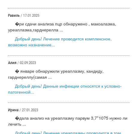
Равиль
/ 17.01.2025
�ри сдачи анализа пцр обнаружено , макоалазма,
уреаплазма,гарднерелла ...
Добрый день! Лечение проводится комплексное,
возможно назначение...
Алия
/ 02.09.2023
� январе обнаружили уреаплазму, кандиду,
гарднереллу(самая ...
Добрый день! Данные инфекции относятся к условно-
патогенной...
Ирина
/ 27.01.2023
�дала анализ на уреаплазму парвум 3,7*10?5 нужно ли
лечить ...
Добрый день! Лечение уреаплазмы проводится в том