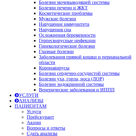
Болезни мочевыводящей системы
Болезни печени и ЖКТ
Косметические проблемы
Мужские болезни
Нарушение иммунитета
Нарушения сна
Осложнения беременности
Герпесвирусные инфекции
Гинекологические болезни
Глазные болезни
Заболевания прямой кишки и перианальной
области
Коронавирусы
Болезни сердечно-сосудистой системы
Болезни уха, горла, носа (ЛОР)
Болезни эндокринной системы
Венерические заболевания и ИППП
УСЛУГИ
АНАЛИЗЫ
ПАЦИЕНТАМ
Услуги
Прейскурант
Акции
Вопросы и ответы
Сдать анализы