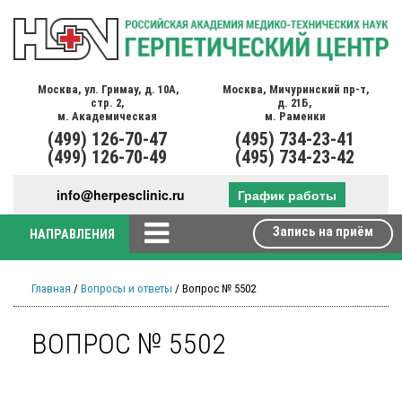
Москва,
ул. Гримау,
д. 10А,
Москва,
Мичуринский пр-т,
стр. 2,
д. 21Б,
м. Академическая
м. Раменки
(499)
126-70-47
(495)
734-23-41
(499)
126-70-49
(495)
734-23-42
info@herpesclinic.ru
График работы
Запись на приём
НАПРАВЛЕНИЯ
Главная
/
Вопросы и ответы
/ Вопрос № 5502
ВОПРОС № 5502