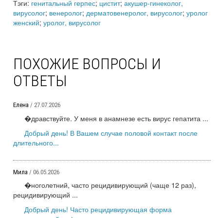
Тэги:
генитальный герпес
;
цистит
;
акушер-гинеколог,
вирусолог
;
венеролог
;
дерматовенеролог, вирусолог
;
уролог
женский
;
уролог, вирусолог
ПОХОЖИЕ ВОПРОСЫ И
ОТВЕТЫ
Елена
/ 27.07.2026
�дравствуйте. У меня в анамнезе есть вирус гепатита ...
Добрый день! В Вашем случае половой контакт после
длительного...
Мила
/ 06.05.2026
�ноголетний, часто рецидивирующий (чаще 12 раз),
рецидивирующий ...
Добрый день! Часто рецидивирующая форма