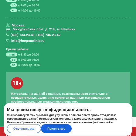
сб
с 9:00 до 16:00
вс
с 10:00 до 16:00
Москва,
ул. Мичуринский пр-т,
д. 21Б, м. Раменки
(495)
734-23-41
,
(495)
734-23-42
info@herpesclinic.ru
Время работы:
пн-пт
с 8:30 до 20:00
сб
с 9:00 до 16:00
вс
с 10:00 до 16:00
18+
Материалы на данной странице, размещены исключительно в
познавательных целях и не является научным материалом или
профессиональным медицинским советом.
Мы ценим вашу конфиденциальность.
Правильное лечение и назначение лекарственных средств может
проводиться только квалифицированным специалистом с учетом
Мы используем файлы cookie для улучшения вашего опыта просмотра, показа
проведенной диагностики и истории болезни.
персонализированной рекламы или контента, а также анализа нашего трафика.
Нажимая «Принять все», вы соглашаетесь с использованием файлов cookie.
Отклонить все
Принять все
А К Ц И И