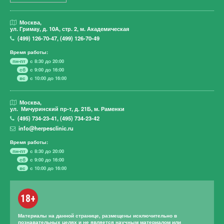
Москва,
ул. Гримау,
д. 10А, стр. 2, м. Академическая
(499)
126-70-47
,
(499)
126-70-49
Время работы:
пн-пт
с 8:30 до 20:00
сб
с 9:00 до 16:00
вс
с 10:00 до 16:00
Москва,
ул. Мичуринский пр-т,
д. 21Б, м. Раменки
(495)
734-23-41
,
(495)
734-23-42
info@herpesclinic.ru
Время работы:
пн-пт
с 8:30 до 20:00
сб
с 9:00 до 16:00
вс
с 10:00 до 16:00
18+
Материалы на данной странице, размещены исключительно в
познавательных целях и не является научным материалом или