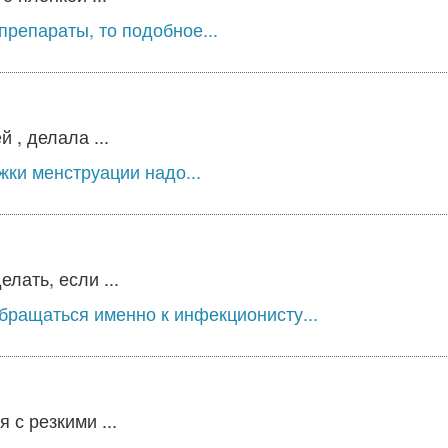
препараты, то подобное...
 , делала ...
ки менструации надо...
лать, если ...
бращаться именно к инфекционисту...
 с резкими ...