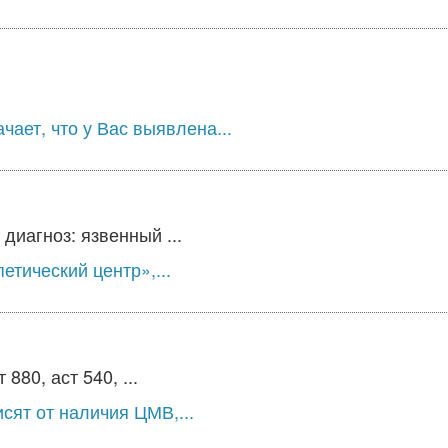
ает, что у Вас выявлена...
диагноз: язвенный ...
етический центр»,...
80, аст 540, ...
сят от наличия ЦМВ,...