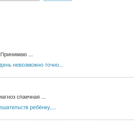
 Принимаю ...
день невозможно точно...
гноз спаечная ...
шательств ребёнку,...