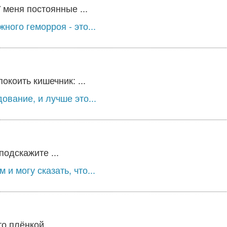
меня постоянные ...
ного геморроя - это...
коить кишечник: ...
вание, и лучше это...
одскажите ...
и могу сказать, что...
о плёнкой ...