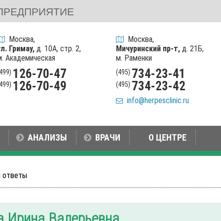
ПРЕДПРИЯТИЕ
Москва,
Москва,
ул. Гримау,
д. 10А, стр. 2,
Мичуринский пр-т,
д. 21Б,
м. Академическая
м. Раменки
126-70-47
734-23-41
(499)
(495)
126-70-49
734-23-42
(499)
(495)
info@herpesclinic.ru
АНАЛИЗЫ
ВРАЧИ
О ЦЕНТРЕ
и ответы
а Ирина Валерьевна