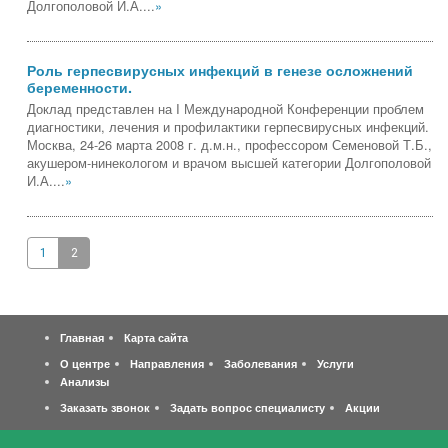
Долгополовой И.А....
»
Роль герпесвирусных инфекций в генезе осложнений
беременности.
Доклад представлен на I Международной Конференции проблем
диагностики, лечения и профилактики герпесвирусных инфекций.
Москва, 24-26 марта 2008 г. д.м.н., профессором Семеновой Т.Б.,
акушером-нинекологом и врачом высшей категории Долгополовой
И.А....
»
1
2
Главная
Карта сайта
О центре
Направления
Заболевания
Услуги
Анализы
Заказать звонок
Задать вопрос специалисту
Акции