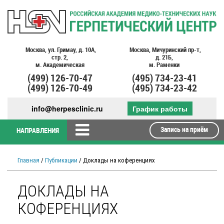
Москва,
ул. Гримау,
д. 10А,
Москва,
Мичуринский пр-т,
стр. 2,
д. 21Б,
м. Академическая
м. Раменки
(499)
126-70-47
(495)
734-23-41
(499)
126-70-49
(495)
734-23-42
info@herpesclinic.ru
График работы
Запись на приём
НАПРАВЛЕНИЯ
Главная
/
Публикации
/ Доклады на коференциях
ДОКЛАДЫ НА
КОФЕРЕНЦИЯХ