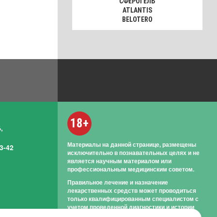
СФЕРОГЕЛЬ
ATLANTIS
BELOTERO
18+
,
Материалы на данной странице, размещены
3-42
исключительно в познавательных целях и не
является научным материалом или
профессиональным медицинским советом.
Правильное лечение и назначение
лекарственных средств может проводиться
только квалифицированным специалистом с
учетом проведенной диагностики и истории
болезни.