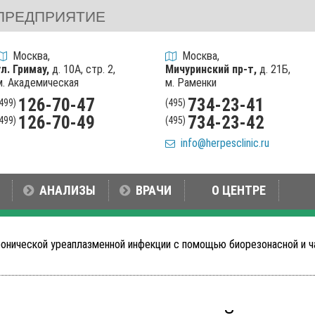
ПРЕДПРИЯТИЕ
Москва,
Москва,
ул. Гримау,
д. 10А, стр. 2,
Мичуринский пр-т,
д. 21Б,
м. Академическая
м. Раменки
126-70-47
734-23-41
(499)
(495)
126-70-49
734-23-42
(499)
(495)
info@herpesclinic.ru
АНАЛИЗЫ
ВРАЧИ
О ЦЕНТРЕ
ронической уреаплазменной инфекции с помощью биорезонасной и 