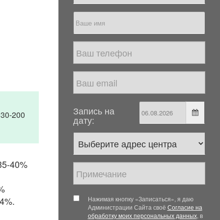
Запись на
130-200
дату:
 35-40%
5%
 4%.
Нажимая кнопку «Записаться», я даю
Администрации Сайта своё
Согласие на
обработку моих персональных данных
, в