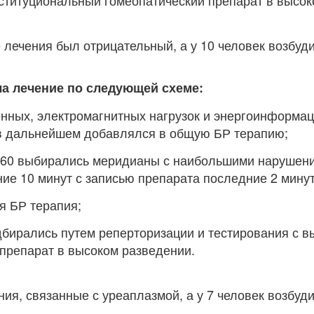
нституциональный гомеопатический препарат в высо
 лечения был отрицательный, а у 10 человек возбуд
ла лечение по следующей схеме:
енных, электромагнитных нагрузок и энергоинформа
 в дальнейшем добавлялся в общую БР терапию;
D60 выбирались меридианы с наибольшими нарушени
ние 10 минут с записью препарата последние 2 мину
ая БР терапия;
дбирались путем реперторизации и тестирования с 
 препарат в высоком разведении.
ия, связанные с уреаплазмой, а у 7 человек возбуди