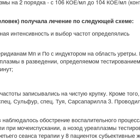
мы на 2 порядка - с 106 КОЕ/мл до 104 КОЕ/мл (кон
еловек) получала лечение по следующей схеме:
ная интенсивность и выбор частот определялись
еридианам Мп и По с индуктором на область уретры. 
аплазмы в разведении, определяемом тестирование
инут;
частоты записывались на чистую крупку. Кроме того,
пец. Сульфур, спец. Туя, Сарсапарилла 3. Проводил
в наблюдалось обострение воспалительного процесс
ли при мочеиспускании, а нозод уреаплазмы тестиро
ретьего сеанса терапии у 8 пациенток субьективные