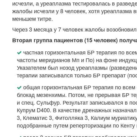
исчезли, а уреаплазма тестировалась в развед
жалобы исчезли у 8 человек, хотя уреаплазма в
меньшем титре.
Через 3 месяца у 7 человек жалобы возобновил
Вторая группа пациентов (15 человек) получ
частная горизонтальная БР терапия по все
частоты меридианов Мп и По) на фоне индукц
Указателем был нозод уреаплазмы (разведен
терапии записывался только БР препарат (пос
общая горизонтальная БР терапия по всем 
блокад мезенхимы. Потом, не прерывая БР те
и спец. Сульфур. Результат записывался в по
Купрум D400. В качестве дренажных назначал
3, Клематис 3, Фитолляка 3, Калиум муриатику
подобранные путем реперторизации по Кенту 