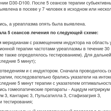
ении D30-D100. После 5 сеансов терапии субьективн
ыявлена в посеве у 7 человек в исходном или неско
ись, а уреаплазма опять была выявлена.
ала 5 сеансов лечения по следующей схеме:
м меридианам с размещением индуктора на область 
ионной терапии частотами уреаплазмы в течение 30 
ие также определялось тестированием). Для дальне
ледние 5 минут);
отведениям и с индуктором. Сначала проводилось с
рапии, последовательно брались указатели на инто
следние 5 минут терапии с указателем оптимальности
ись гомеопатические препараты - Ацидум нитриркум 
м 3, Кантарис 3, Пульсатилла 3, Стафизагрия 3,
и тестирования;