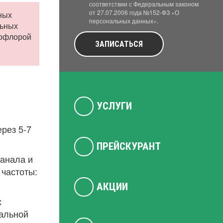
соответствии с Федеральным законом
от 27.07.2006 года №152-ФЗ «О
ных
персональных данных».
льных
рофлорой
ЗАПИСАТЬСЯ
УСЛУГИ
рез 5-7
ПРЕЙСКУРАНТ
канала и
 частоты:
АКЦИИ
х
мальной