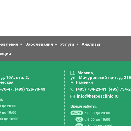
равления
Заболевания
Услуги
Анализы
Акции
,
Москва,
д. 10А, стр. 2,
ул. Мичуринский пр-т,
д. 21Б
ческая
м. Раменки
-70-47
,
(499)
126-70-49
(495)
734-23-41
,
(495)
734-2
info@herpesclinic.ru
ы:
0 до 20:00
Время работы:
0 до 16:00
пн-пт
с 8:30 до 20:00
00 до 16:00
сб
с 9:00 до 16:00
вс
с 10:00 до 16:00