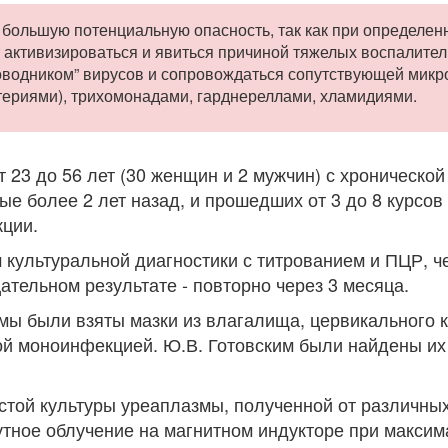
большую потенциальную опасность, так как при определен
 активизироваться и явиться причиной тяжелых воспалите
роводником” вирусов и сопровождаться сопутствующей мик
ериями), трихомонадами, гарднереллами, хламидиями.
 23 до 56 лет (30 женщин и 2 мужчин) с хронической
 более 2 лет назад, и прошедших от 3 до 8 курсов
кции.
культуральной диагностики с титрованием и ПЦР, че
ательном результате - повторно через 3 месяца.
мы были взяты мазки из влагалища, цервикального 
ой моноинфекцией. Ю.В. Готовским были найдены их
стой культуры уреаплазмы, полученной от различны
утное облучение на магнитном индукторе при макси