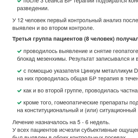
после 3 сеанса БР терапии подбирался ко
разведении.
У 12 человек первый контрольный анализ после
выявлен и во втором контроле.
Третья группа пациентов (8 человек) получа
проводилось выявление и снятие геопатог
блокад мезенхимы. Результат записывался и
с помощью указателя Цинкум металликум 
на них проводилась общая БР терапия в тече
как и во второй группе, проводилась частн
кроме того, гомеопатические препараты по
на конституциональный и (или) ситуационный
Лечение назначалось на 5 - 6 недель.
У всех пациентов исчезли субъективные ощущен
был выявлен в обоих контрольных посевах.