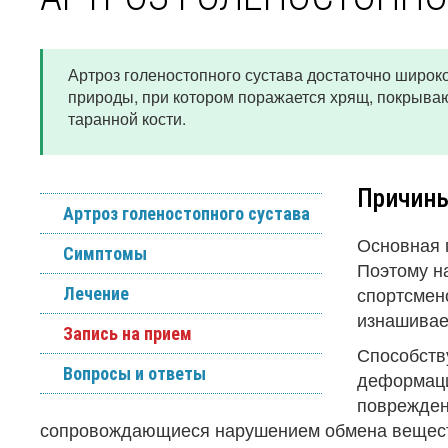
Артроз голеностопного сустава достаточно широк
природы, при котором поражается хрящ, покрыв
таранной кости.
Причины
Артроз голеностопного сустава
Основная 
Симптомы
Поэтому н
спортсмено
Лечение
изнашивае
Запись на прием
Способств
Вопросы и ответы
деформации
повреждени
сопровождающиеся нарушением обмена веществ 