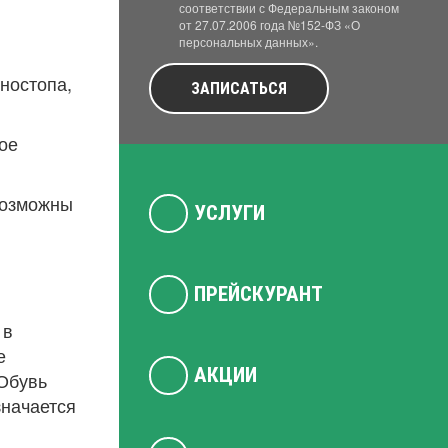
соответствии с Федеральным законом
от 27.07.2006 года №152-ФЗ «О
персональных данных».
ностопа,
ЗАПИСАТЬСЯ
ое
Возможны
УСЛУГИ
ПРЕЙСКУРАНТ
 в
е
АКЦИИ
 Обувь
значается