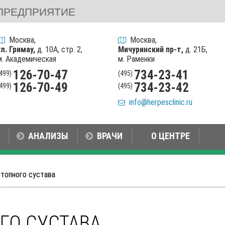
ПРЕДПРИЯТИЕ
Москва,
Москва,
ул. Гримау,
д. 10А, стр. 2,
Мичуринский пр-т,
д. 21Б,
м. Академическая
м. Раменки
126-70-47
734-23-41
(499)
(495)
126-70-49
734-23-42
(499)
(495)
info@herpesclinic.ru
АНАЛИЗЫ
ВРАЧИ
О ЦЕНТРЕ
стопного сустава
ГО СУСТАВА