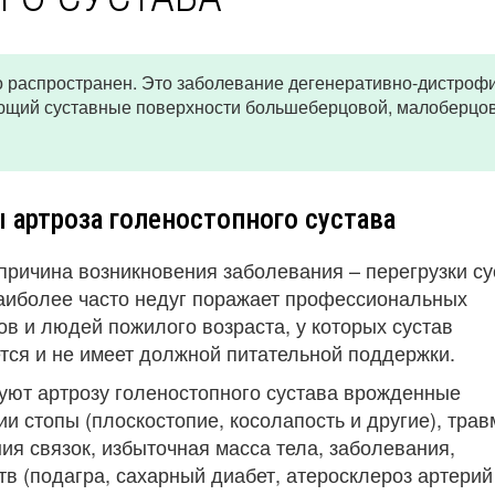
о распространен. Это заболевание дегенеративно-дистроф
ающий суставные поверхности большеберцовой, малоберцо
 артроза голеностопного сустава
причина возникновения заболевания – перегрузки су
аиболее часто недуг поражает профессиональных
в и людей пожилого возраста, у которых сустав
тся и не имеет должной питательной поддержки.
уют артрозу голеностопного сустава врожденные
 стопы (плоскостопие, косолапость и другие), трав
я связок, избыточная масса тела, заболевания,
(подагра, сахарный диабет, атеросклероз артерий 