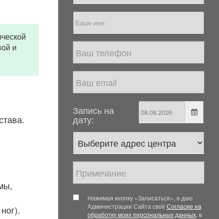
ической
вой и
Запись на
става.
дату:
мы,
Нажимая кнопку «Записаться», я даю
Администрации Сайта своё
Согласие на
ног).
обработку моих персональных данных
, в