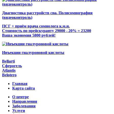
Диагностика расстройств сна. Полисомнография
(видеоконтроль)
ПСГ + приём врача сомнолога к.м.н.
Стоимость по прейскуранту 29000 - 20% = 23200
Ваша экономия 5800 рублей!
Инъекции гиалуроновой кислоты
Bellarti
Сферогель
Atlantis
Belotero
Главная
Карта сайта
О центре
Направления
Заболевания
Услуги