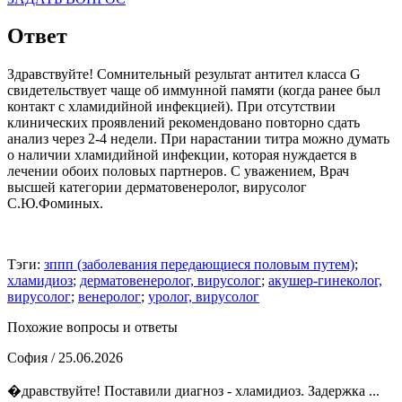
Ответ
Здравствуйте! Сомнительный результат антител класса G
свидетельствует чаще об иммунной памяти (когда ранее был
контакт с хламидийной инфекцией). При отсутствии
клинических проявлений рекомендовано повторно сдать
анализ через 2-4 недели. При нарастании титра можно думать
о наличии хламидийной инфекции, которая нуждается в
лечении обоих половых партнеров. С уважением, Врач
высшей категории дерматовенеролог, вирусолог
С.Ю.Фоминых.
Тэги:
зппп (заболевания передающиеся половым путем)
;
хламидиоз
;
дерматовенеролог, вирусолог
;
акушер-гинеколог,
вирусолог
;
венеролог
;
уролог, вирусолог
Похожие вопросы и ответы
София
/ 25.06.2026
�дравствуйте! Поставили диагноз - хламидиоз. Задержка ...