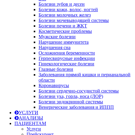
Болезни зубов и десен
Болезни кожи, волос, ногтей
Болезни молочных желез
Болезни мочевыводящей системы
Болезни печени и ЖКТ
Косметические проблемы
Мужские болезни
Нарушение иммунитета
Нарушения сна
Осложнения беременности
Герпесвирусные инфекции
Гинекологические болезни
Глазные болезни
Заболевания прямой кишки и перианальной
области
Коронавирусы
Болезни сердечно-сосудистой системы
Болезни уха, горла, носа (ЛОР)
Болезни эндокринной системы
Венерические заболевания и ИППП
УСЛУГИ
АНАЛИЗЫ
ПАЦИЕНТАМ
Услуги
Прейскурант