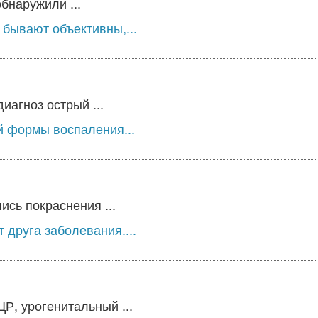
бнаружили ...
 бывают объективны,...
агноз острый ...
й формы воспаления...
ись покраснения ...
 друга заболевания....
, урогенитальный ...