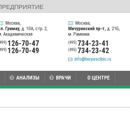
ПРЕДПРИЯТИЕ
Москва,
Москва,
ул. Гримау,
д. 10А, стр. 2,
Мичуринский пр-т,
д. 21Б,
м. Академическая
м. Раменки
126-70-47
734-23-41
(499)
(495)
126-70-49
734-23-42
(499)
(495)
info@herpesclinic.ru
АНАЛИЗЫ
ВРАЧИ
О ЦЕНТРЕ