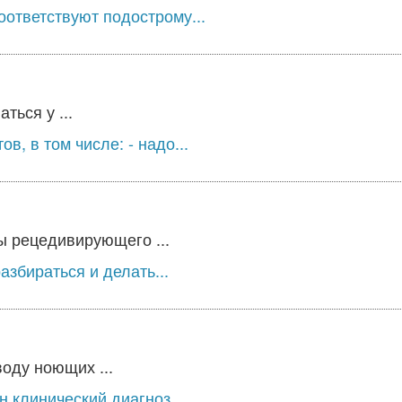
ответствуют подострому...
ться у ...
в, в том числе: - надо...
ы рецедивирующего ...
збираться и делать...
оду ноющих ...
 клинический диагноз...