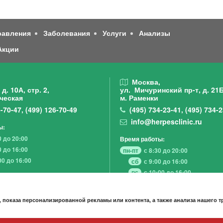
равления
Заболевания
Услуги
Анализы
Акции
,
Москва,
д. 10А, стр. 2,
ул. Мичуринский пр-т,
д. 21Б
ческая
м. Раменки
-70-47
,
(499)
126-70-49
(495)
734-23-41
,
(495)
734-2
info@herpesclinic.ru
ы:
0 до 20:00
Время работы:
0 до 16:00
пн-пт
с 8:30 до 20:00
00 до 16:00
сб
с 9:00 до 16:00
вс
с 10:00 до 16:00
 показа персонализированной рекламы или контента, а также анализа нашего 
А К Ц И И