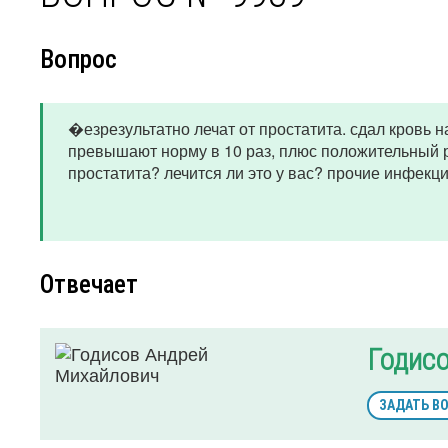
Вопрос
�езрезультатно лечат от простатита. сдал кровь н
превышают норму в 10 раз, плюс положительный р
простатита? лечится ли это у вас? прочие инфек
Отвечает
Годис
ЗАДАТЬ В