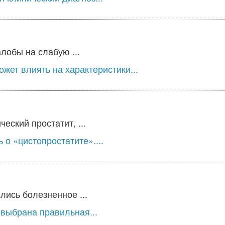
лобы на слабую ...
жет влиять на характеристики...
еский простатит, ...
о «цистопростатите»....
лись болезненное ...
выбрана правильная...