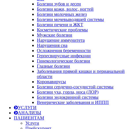
Болезни зубов и десен
Болезни кожи, волос, ногтей
Болезни молочных желез
Болезни мочевыводящей системы
Болезни печени и ЖКТ
Косметические проблемы
Мужские болезни
Нарушение иммунитета
Нарушения сна
Осложнения беременности
Герпесвирусные инфекции
Гинекологические болезни
Глазные болезни
Заболевания прямой кишки и перианальной
области
Коронавирусы
Болезни сердечно-сосудистой системы
Болезни уха, горла, носа (ЛОР)
Болезни эндокринной системы
Венерические заболевания и ИППП
УСЛУГИ
АНАЛИЗЫ
ПАЦИЕНТАМ
Услуги
Прейскурант