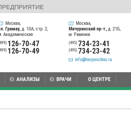
ПРЕДПРИЯТИЕ
Москва,
Москва,
ул. Гримау,
д. 10А, стр. 2,
Мичуринский пр-т,
д. 21Б,
м. Академическая
м. Раменки
126-70-47
734-23-41
(499)
(495)
126-70-49
734-23-42
(499)
(495)
info@herpesclinic.ru
АНАЛИЗЫ
ВРАЧИ
О ЦЕНТРЕ