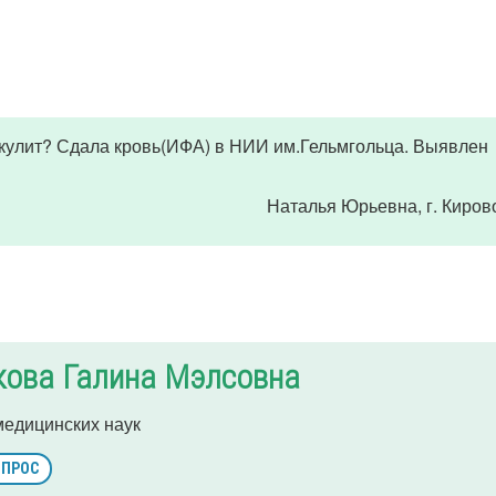
скулит? Сдала кровь(ИФА) в НИИ им.Гельмгольца. Выявлен
Наталья Юрьевна
, г. Киро
кова Галина Мэлсовна
медицинских наук
ОПРОС