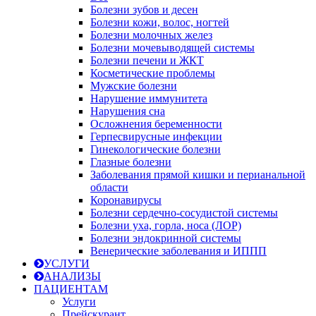
Болезни зубов и десен
Болезни кожи, волос, ногтей
Болезни молочных желез
Болезни мочевыводящей системы
Болезни печени и ЖКТ
Косметические проблемы
Мужские болезни
Нарушение иммунитета
Нарушения сна
Осложнения беременности
Герпесвирусные инфекции
Гинекологические болезни
Глазные болезни
Заболевания прямой кишки и перианальной
области
Коронавирусы
Болезни сердечно-сосудистой системы
Болезни уха, горла, носа (ЛОР)
Болезни эндокринной системы
Венерические заболевания и ИППП
УСЛУГИ
АНАЛИЗЫ
ПАЦИЕНТАМ
Услуги
Прейскурант