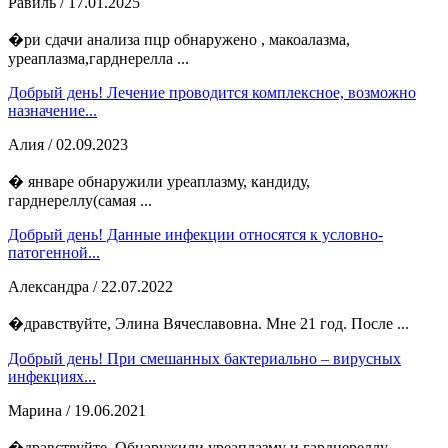
Равиль
/ 17.01.2025
�ри сдачи анализа пцр обнаружено , макоалазма,
уреаплазма,гарднерелла ...
Добрый день! Лечение проводится комплексное, возможно
назначение...
Алия
/ 02.09.2023
� январе обнаружили уреаплазму, кандиду,
гарднереллу(самая ...
Добрый день! Данные инфекции относятся к условно-
патогенной...
Александра
/ 22.07.2022
�дравствуйте, Элина Вячеславовна. Мне 21 год. После ...
Добрый день! При смешанных бактериально – вирусных
инфекциях...
Марина
/ 19.06.2021
�дравствуйте. Обнаружили уреаплазму и гарднереллу, ...