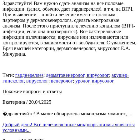
Здравствуйте! Вам нужно сдать анализы на все половые
инфекции, (запах, обычно, дает гарднереллез), в т.ч. на ВПЧ.
При выявлении – пройти лечение вместе с половым
партнером у дерматовенеролога, сделать контрольные
анализы. После этого приступать к лечению кондилом (ВПЧ-
инфекции, если она подтвердится). Все бактериальные
инфекции излечиваются, вирусные или излечиваются или
контролируются, в зависимости от возбудителя. С уважением,
Врач высшей категории, дерматовенеролог, вирусолог Е.А.
Мичурина.
Тэги:
гарднереллез
;
дерматовенеролог, вирусолог
;
акушер-
гинеколог, вирусолог
;
венеролог
;
уролог, вирусолог
Похожие вопросы и ответы
Екатерина
/ 20.04.2025
�дравствуйте! В мазке обнаружена микоплазма хоминис, ...
Добрый день! Все перечисленные микроорганизмы являются
условными...