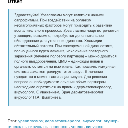
Ответ
Здравствуйте! Уреаплазмы могут являться нашими
сапрофитами. При воздействии на организм
неблагоприятных факторов могут приводить к развитию
воспалительного процесса. Уреаплазмоз чаще встречается
у женщин, возможно, потребуется дополнительное
обследование для уточнения диагноза. Хламидии –
обязательный патоген. При своевременной диагностике,
полноценного курса лечения, исключения повторного
заражения (лечение полового партнера) – можно добиться
полного выздоровления. ЦМВ – единожды попав в
организм, остается на всю жизнь. Как правило, иммунная
система сама контролирует этот вирус. В лечение
нуждается в момент активации вируса. Для решения
вопроса о необходимости лечения обоим партнерам
необходимо обратиться на прием к дерматовенерологу,
вирусологу. С уважением, Врач дерматовенеролог,
вирусолог Н.А. Дмитриева.
Тэги:
уреаплазмоз
;
дерматовенеролог, вирусолог
;
акушер-
гинеколог, вирусолог
;
венеролог
;
уролог, вирусолог