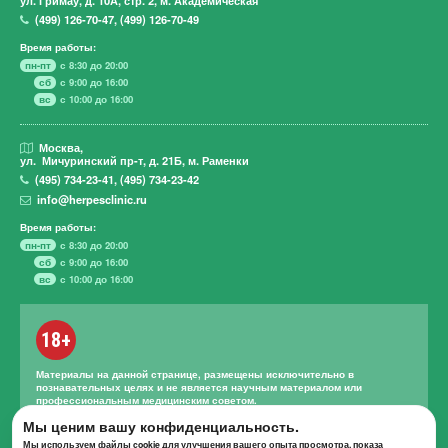
(499)
126-70-47
,
(499)
126-70-49
Время работы:
пн-пт
с 8:30 до 20:00
сб
с 9:00 до 16:00
вс
с 10:00 до 16:00
Москва,
ул. Мичуринский пр-т,
д. 21Б, м. Раменки
(495)
734-23-41
,
(495)
734-23-42
info@herpesclinic.ru
Время работы:
пн-пт
с 8:30 до 20:00
сб
с 9:00 до 16:00
вс
с 10:00 до 16:00
18+
Материалы на данной странице, размещены исключительно в
познавательных целях и не является научным материалом или
профессиональным медицинским советом.
Правильное лечение и назначение лекарственных средств может
Мы ценим вашу конфиденциальность.
проводиться только квалифицированным специалистом с учетом
Мы используем файлы cookie для улучшения вашего опыта просмотра, показа