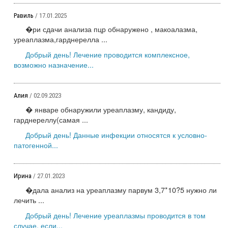
Равиль
/ 17.01.2025
�ри сдачи анализа пцр обнаружено , макоалазма,
уреаплазма,гарднерелла ...
Добрый день! Лечение проводится комплексное,
возможно назначение...
Алия
/ 02.09.2023
� январе обнаружили уреаплазму, кандиду,
гарднереллу(самая ...
Добрый день! Данные инфекции относятся к условно-
патогенной...
Ирина
/ 27.01.2023
�дала анализ на уреаплазму парвум 3,7*10?5 нужно ли
лечить ...
Добрый день! Лечение уреаплазмы проводится в том
случае, если...