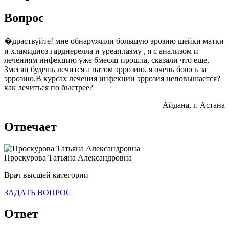
Вопрос
�драствуйте! мне обнаружили большую эрозию шейки матки
и хламидиоз гарднерелла и уреаплазму , я с анализом и
лечениям инфекцию уже 6месяц прошла, сказали что еще,
3месяц будешь лечится а патом эррозию. я очень боюсь за
эррозию.В курсах лечения инфекции эррозия неповышается?
как лечиться по быстрее?
Айдана
, г. Астана
Отвечает
Проскурова Татьяна Александровна
Врач высшей категории
ЗАДАТЬ ВОПРОС
Ответ