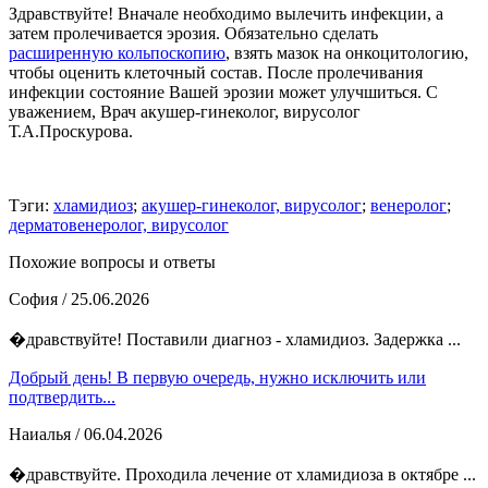
Здравствуйте! Вначале необходимо вылечить инфекции, а
затем пролечивается эрозия. Обязательно сделать
расширенную кольпоскопию
, взять мазок на онкоцитологию,
чтобы оценить клеточный состав. После пролечивания
инфекции состояние Вашей эрозии может улучшиться. С
уважением, Врач акушер-гинеколог, вирусолог
Т.А.Проскурова.
Тэги:
хламидиоз
;
акушер-гинеколог, вирусолог
;
венеролог
;
дерматовенеролог, вирусолог
Похожие вопросы и ответы
София
/ 25.06.2026
�дравствуйте! Поставили диагноз - хламидиоз. Задержка ...
Добрый день! В первую очередь, нужно исключить или
подтвердить...
Наиалья
/ 06.04.2026
�дравствуйте. Проходила лечение от хламидиоза в октябре ...