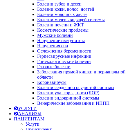
Болезни зубов и десен
Болезни кожи, волос, ногтей
Болезни молочных желез
Болезни мочевыводящей системы
Болезни печени и ЖКТ
Косметические проблемы
Мужские болезни
Нарушение иммунитета
Нарушения сна
Осложнения беременности
Герпесвирусные инфекции
Гинекологические болезни
Глазные болезни
Заболевания прямой кишки и перианальной
области
Коронавирусы
Болезни сердечно-сосудистой системы
Болезни уха, горла, носа (ЛОР)
Болезни эндокринной системы
Венерические заболевания и ИППП
УСЛУГИ
АНАЛИЗЫ
ПАЦИЕНТАМ
Услуги
Прейскурант