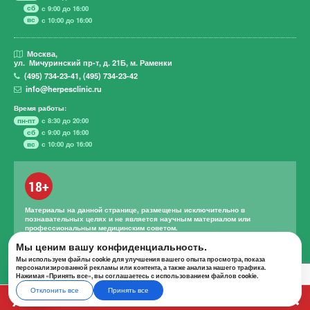
сб
с 9:00 до 16:00
вс
с 10:00 до 16:00
Москва,
ул. Мичуринский пр-т,
д. 21Б, м. Раменки
(495)
734-23-41
,
(495)
734-23-42
info@herpesclinic.ru
Время работы:
пн-пт
с 8:30 до 20:00
сб
с 9:00 до 16:00
вс
с 10:00 до 16:00
18+
Материалы на данной странице, размещены исключительно в
познавательных целях и не является научным материалом или
профессиональным медицинским советом.
Правильное лечение и назначение лекарственных средств может
Мы ценим вашу конфиденциальность.
проводиться только квалифицированным специалистом с учетом
Мы используем файлы cookie для улучшения вашего опыта просмотра, показа
проведенной диагностики и истории болезни.
персонализированной рекламы или контента, а также анализа нашего трафика.
Нажимая «Принять все», вы соглашаетесь с использованием файлов cookie.
Отклонить все
Принять все
А К Ц И И