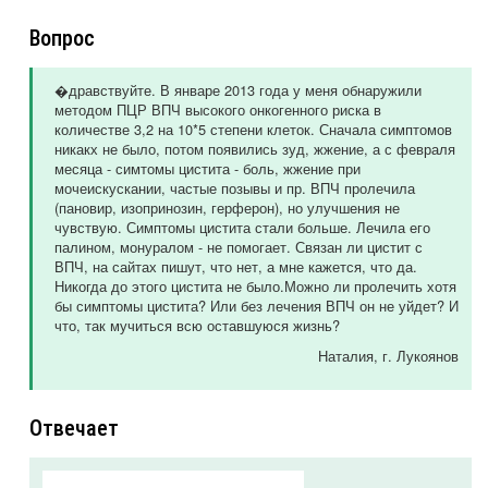
Вопрос
�дравствуйте. В январе 2013 года у меня обнаружили
методом ПЦР ВПЧ высокого онкогенного риска в
количестве 3,2 на 10*5 степени клеток. Сначала симптомов
никакх не было, потом появились зуд, жжение, а с февраля
месяца - симтомы цистита - боль, жжение при
мочеискускании, частые позывы и пр. ВПЧ пролечила
(пановир, изопринозин, герферон), но улучшения не
чувствую. Симптомы цистита стали больше. Лечила его
палином, монуралом - не помогает. Связан ли цистит с
ВПЧ, на сайтах пишут, что нет, а мне кажется, что да.
Никогда до этого цистита не было.Можно ли пролечить хотя
бы симптомы цистита? Или без лечения ВПЧ он не уйдет? И
что, так мучиться всю оставшуюся жизнь?
Наталия
, г. Лукоянов
Отвечает