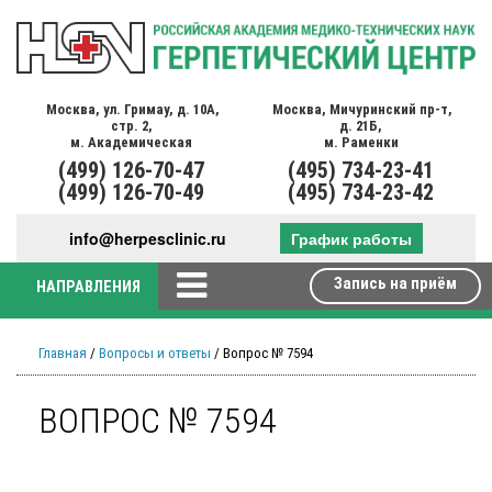
Москва,
ул. Гримау,
д. 10А,
Москва,
Мичуринский пр-т,
стр. 2,
д. 21Б,
м. Академическая
м. Раменки
(499)
126-70-47
(495)
734-23-41
(499)
126-70-49
(495)
734-23-42
info@herpesclinic.ru
График работы
Запись на приём
НАПРАВЛЕНИЯ
Главная
/
Вопросы и ответы
/ Вопрос № 7594
ВОПРОС № 7594