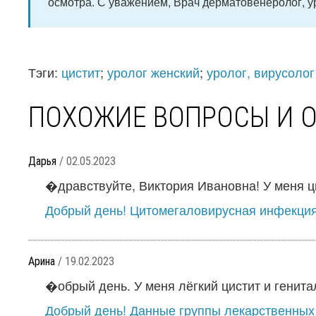
осмотра. С уважением, Врач дерматовенеролог, у
Тэги:
цистит
;
уролог женский
;
уролог, вирусолог
ПОХОЖИЕ ВОПРОСЫ И 
Дарья
/ 02.05.2023
�дравствуйте, Виктория Ивановна! У меня цис
Добрый день! Цитомегаловирусная инфекция -
Арина
/ 19.02.2023
�обрый день. У меня лёгкий цистит и генитал
Добрый день! Данные группы лекарственных