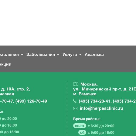
равления
Заболевания
Услуги
Анализы
Акции
,
Москва,
д. 10А, стр. 2,
ул. Мичуринский пр-т,
д. 21Б
ческая
м. Раменки
-70-47
,
(499)
126-70-49
(495)
734-23-41
,
(495)
734-2
info@herpesclinic.ru
ы:
0 до 20:00
Время работы:
0 до 16:00
пн-пт
с 8:30 до 20:00
00 до 16:00
сб
с 9:00 до 16:00