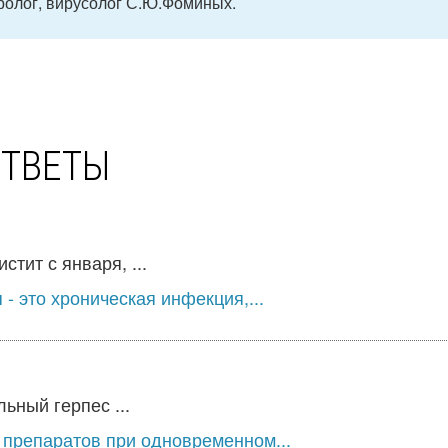
ролог, вирусолог С.Ю.Фоминых.
ОТВЕТЫ
тит с января, ...
 это хроническая инфекция,...
ьный герпес ...
 препаратов при одновременном...