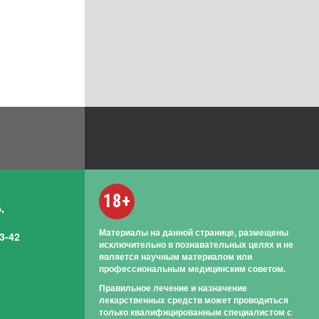
18+
,
Материалы на данной странице, размещены
3-42
исключительно в познавательных целях и не
является научным материалом или
профессиональным медицинским советом.
Правильное лечение и назначение
лекарственных средств может проводиться
только квалифицированным специалистом с