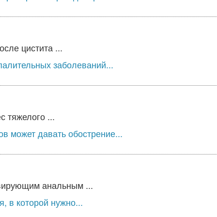
сле цистита ...
палительных заболеваний...
 тяжелого ...
в может давать обострение...
вирующим анальным ...
, в которой нужно...