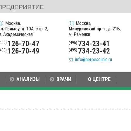
ПРЕДПРИЯТИЕ
Москва,
Москва,
ул. Гримау,
д. 10А, стр. 2,
Мичуринский пр-т,
д. 21Б,
м. Академическая
м. Раменки
126-70-47
734-23-41
(499)
(495)
126-70-49
734-23-42
(499)
(495)
info@herpesclinic.ru
АНАЛИЗЫ
ВРАЧИ
О ЦЕНТРЕ