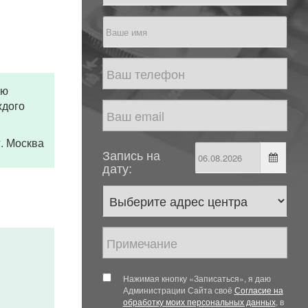
ью
ждого
 г. Москва
Запись на
дату:
Нажимая кнопку «Записаться», я даю
Администрации Сайта своё
Согласие на
обработку моих персональных данных
, в