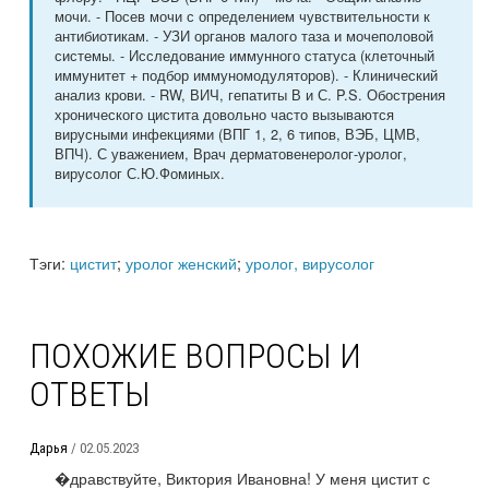
мочи. - Посев мочи с определением чувствительности к
антибиотикам. - УЗИ органов малого таза и мочеполовой
системы. - Исследование иммунного статуса (клеточный
иммунитет + подбор иммуномодуляторов). - Клинический
анализ крови. - RW, ВИЧ, гепатиты В и С. P.S. Обострения
хронического цистита довольно часто вызываются
вирусными инфекциями (ВПГ 1, 2, 6 типов, ВЭБ, ЦМВ,
ВПЧ). С уважением, Врач дерматовенеролог-уролог,
вирусолог С.Ю.Фоминых.
Тэги:
цистит
;
уролог женский
;
уролог, вирусолог
ПОХОЖИЕ ВОПРОСЫ И
ОТВЕТЫ
Дарья
/ 02.05.2023
�дравствуйте, Виктория Ивановна! У меня цистит с