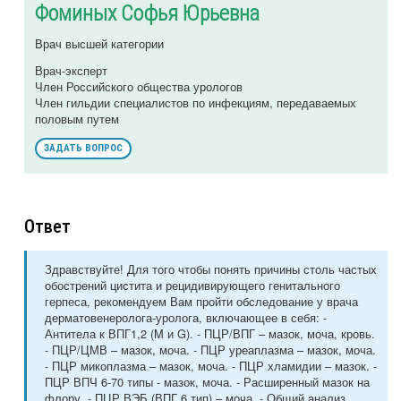
Фоминых Софья Юрьевна
Врач высшей категории
Врач-эксперт
Член Российского общества урологов
Член гильдии специалистов по инфекциям, передаваемых
половым путем
ЗАДАТЬ ВОПРОС
Ответ
Здравствуйте! Для того чтобы понять причины столь частых
обострений цистита и рецидивирующего генитального
герпеса, рекомендуем Вам пройти обследование у врача
дерматовенеролога-уролога, включающее в себя: -
Антитела к ВПГ1,2 (M и G). - ПЦР/ВПГ – мазок, моча, кровь.
- ПЦР/ЦМВ – мазок, моча. - ПЦР уреаплазма – мазок, моча.
- ПЦР микоплазма – мазок, моча. - ПЦР хламидии – мазок. -
ПЦР ВПЧ 6-70 типы - мазок, моча. - Расширенный мазок на
флору. - ПЦР ВЭБ (ВПГ 6 тип) – моча. - Общий анализ