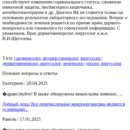
способствуют изменения гормонального статуса, снижение
иммунной защиты, бисбактериоз кишечника,
антибиотикотерапия и др. Диагноз ВБ не ставится только на
основании результатов лабораторного исследования. Вопрос о
необходимости лечения решается по приеме врача дермато-
венеролога или гинеколога по совокупной информации. С
уважением, Врач дерматовенеролог, вирусолог к.м.н.
В.И.Щеголева.
Тэги:
гарднереллез
;
акушер-гинеколог, вирусолог
;
дерматовенеролог, вирусолог
;
венеролог
;
уролог, вирусолог
Похожие вопросы и ответы
Екатерина
/ 20.04.2025
�дравствуйте! В мазке обнаружена микоплазма хоминис, ...
Добрый день! Все перечисленные микроорганизмы являются
условными...
Равиль
/ 17.01.2025
�ри сдачи анализа пцр обнаружено , макоалазма,