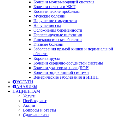
Болезни мочевыводящей системы
Болезни печени и ЖКТ
Косметические проблемы
Мужские болезни
Нарушение иммунитета
Нарушения сна
Осложнения беременности
Герпесвирусные инфекции
Гинекологические болезни
Глазные болезни
Заболевания прямой кишки и перианальной
области
Коронавирусы
Болезни сердечно-сосудистой системы
Болезни уха, горла, носа (ЛОР)
Болезни эндокринной системы
Венерические заболевания и ИППП
УСЛУГИ
АНАЛИЗЫ
ПАЦИЕНТАМ
Услуги
Прейскурант
Акции
Вопросы и ответы
Сдать анализы