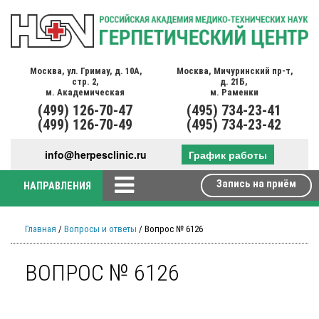
Москва,
ул. Гримау,
д. 10А,
Москва,
Мичуринский пр-т,
стр. 2,
д. 21Б,
м. Академическая
м. Раменки
(499)
126-70-47
(495)
734-23-41
(499)
126-70-49
(495)
734-23-42
info@herpesclinic.ru
График работы
Запись на приём
НАПРАВЛЕНИЯ
Главная
/
Вопросы и ответы
/ Вопрос № 6126
ВОПРОС № 6126