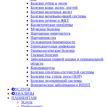
Болезни зубов и десен
Болезни кожи, волос, ногтей
Болезни молочных желез
Болезни мочевыводящей системы
Болезни печени и ЖКТ
Косметические проблемы
Мужские болезни
Нарушение иммунитета
Нарушения сна
Осложнения беременности
Герпесвирусные инфекции
Гинекологические болезни
Глазные болезни
Заболевания прямой кишки и перианальной
области
Коронавирусы
Болезни сердечно-сосудистой системы
Болезни уха, горла, носа (ЛОР)
Болезни эндокринной системы
Венерические заболевания и ИППП
УСЛУГИ
АНАЛИЗЫ
ПАЦИЕНТАМ
Услуги
Прейскурант