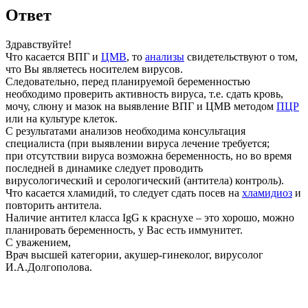
Ответ
Здравствуйте!
Что касается ВПГ и
ЦМВ
, то
анализы
свидетельствуют о том,
что Вы являетесь носителем вирусов.
Следовательно, перед планируемой беременностью
необходимо проверить активность вируса, т.е. сдать кровь,
мочу, слюну и мазок на выявление ВПГ и ЦМВ методом
ПЦР
или на культуре клеток.
С результатами анализов необходима консультация
специалиста (при выявлении вируса лечение требуется;
при отсутствии вируса возможна беременность, но во время
последней в динамике следует проводить
вирусологический и серологический (антитела) контроль).
Что касается хламидий, то следует сдать посев на
хламидиоз
и
повторить антитела.
Наличие антител класса IgG к краснухе – это хорошо, можно
планировать беременность, у Вас есть иммунитет.
С уважением,
Врач высшей категории, акушер-гинеколог, вирусолог
И.А.Долгополова.