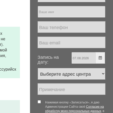
их
 не
).
 мой
ия,
Запись на
дату:
 Уссурийск
Нажимая кнопку «Записаться», я даю
Администрации Сайта своё
Согласие на
обработку моих персональных данных
, в