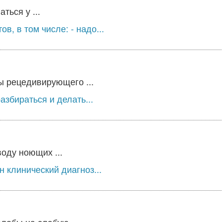
ться у ...
в, в том числе: - надо...
ы рецедивирующего ...
збираться и делать...
оду ноющих ...
 клинический диагноз...