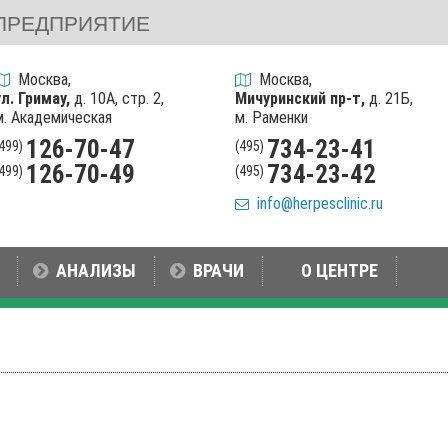
ПРЕДПРИЯТИЕ
Москва,
Москва,
ул. Гримау,
д. 10А, стр. 2,
Мичуринский пр-т,
д. 21Б,
м. Академическая
м. Раменки
126-70-47
734-23-41
(499)
(495)
126-70-49
734-23-42
(499)
(495)
info@herpesclinic.ru
АНАЛИЗЫ
ВРАЧИ
О ЦЕНТРЕ