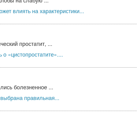
лобы на слабую ...
жет влиять на характеристики...
еский простатит, ...
о «цистопростатите»....
лись болезненное ...
выбрана правильная...