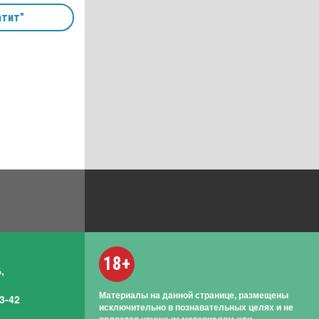
тит"
18+
,
Материалы на данной странице, размещены
3-42
исключительно в познавательных целях и не