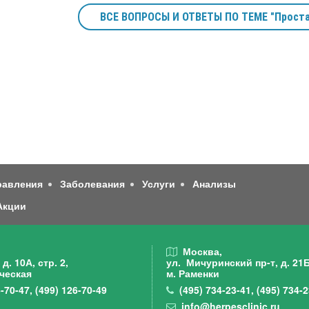
ВСЕ ВОПРОСЫ И ОТВЕТЫ ПО ТЕМЕ "Проста
равления
Заболевания
Услуги
Анализы
Акции
,
Москва,
д. 10А, стр. 2,
ул. Мичуринский пр-т,
д. 21Б
ческая
м. Раменки
-70-47
,
(499)
126-70-49
(495)
734-23-41
,
(495)
734-2
info@herpesclinic.ru