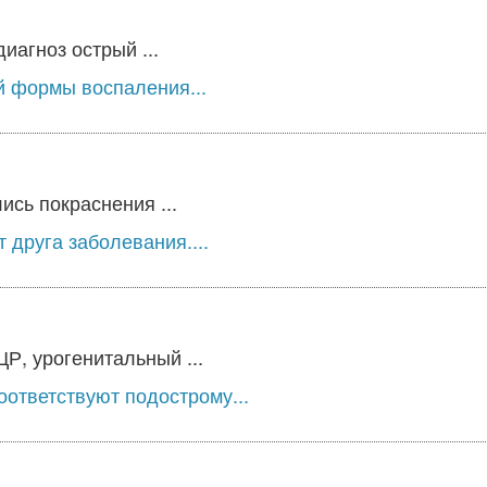
агноз острый ...
й формы воспаления...
ись покраснения ...
 друга заболевания....
, урогенитальный ...
ответствуют подострому...