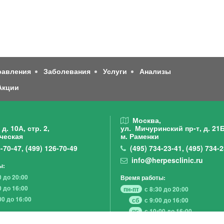
равления
Заболевания
Услуги
Анализы
Акции
,
Москва,
д. 10А, стр. 2,
ул. Мичуринский пр-т,
д. 21Б
ческая
м. Раменки
-70-47
,
(499)
126-70-49
(495)
734-23-41
,
(495)
734-2
info@herpesclinic.ru
ы:
0 до 20:00
Время работы:
0 до 16:00
пн-пт
с 8:30 до 20:00
00 до 16:00
сб
с 9:00 до 16:00
вс
с 10:00 до 16:00