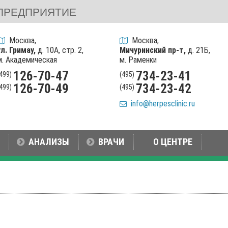
ПРЕДПРИЯТИЕ
Москва,
Москва,
ул. Гримау,
д. 10А, стр. 2,
Мичуринский пр-т,
д. 21Б,
м. Академическая
м. Раменки
126-70-47
734-23-41
(499)
(495)
126-70-49
734-23-42
(499)
(495)
info@herpesclinic.ru
АНАЛИЗЫ
ВРАЧИ
О ЦЕНТРЕ