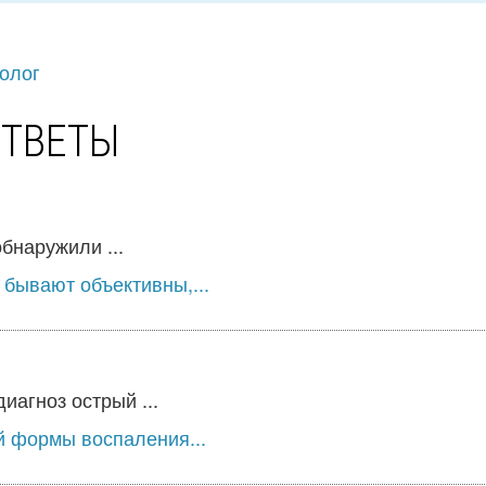
олог
ОТВЕТЫ
бнаружили ...
 бывают объективны,...
агноз острый ...
й формы воспаления...