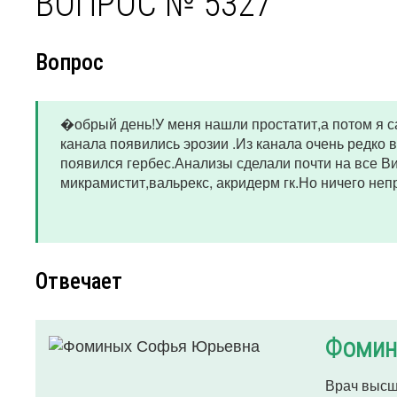
ВОПРОС № 5327
Вопрос
�обрый день!У меня нашли простатит,а потом я са
канала появились эрозии .Из канала очень редко в
появился гербес.Анализы сделали почти на все В
микрамистит,вальрекс, акридерм гк.Но ничего неп
Отвечает
Фомин
Врач высш