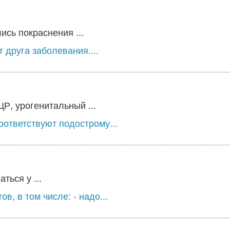
ись покраснения ...
 друга заболевания....
, урогенитальный ...
ответствуют подострому...
ться у ...
в, в том числе: - надо...