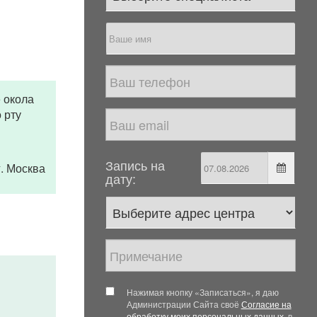
 окола
 рту
Запись на
 г. Москва
дату:
Нажимая кнопку «Записаться», я даю
Администрации Сайта своё
Согласие на
обработку моих персональных данных
, в