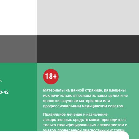
18+
,
Материалы на данной странице, размещены
3-42
исключительно в познавательных целях и не
является научным материалом или
профессиональным медицинским советом.
Правильное лечение и назначение
лекарственных средств может проводиться
только квалифицированным специалистом с
учетом проведенной диагностики и истории
болезни.