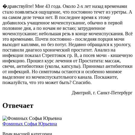
�дравствуйте! Мне 43 года. Около 2-х лет назад временами
стало появляться ощущение, что постоянно течет из уретры. А
на самом деле течки нет. В последнее время к этому
добавилось учащенное мочеиспускание, обычно в первой
половине дня, а по ночам не встаю; затрудненное
мочеиспускание; небольшая резь в конце мочеиспускания. Всё
это временами. Почти постоянно - последняя порция мочи
выходит каплями, но без потуг. Недавно обращался к урологу,
поставили диагноз хронический простатит. Анализ на
инфекции показал Стрептокок гр. B, а посев мочи - кишечную
инфекцию. Прошел курс лечения от Простатита: массаж,
свечи, антибиотики (уколы, капсулы). Принимал антибиотики
от инфекций. Но симптомы остаются и особенно мнимое
выделение из мочеиспускательного канала. Поскажите,
пожалуйста, что это может быть? Спасибо.
Дмитрий
, г. Санкт-Петербург
Отвечает
Фоминых Софья Юрьевна
Врач высшей категории