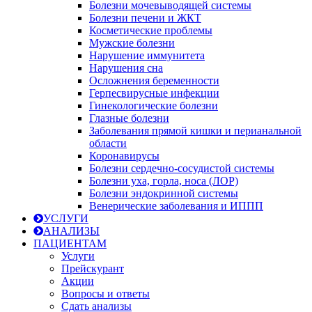
Болезни мочевыводящей системы
Болезни печени и ЖКТ
Косметические проблемы
Мужские болезни
Нарушение иммунитета
Нарушения сна
Осложнения беременности
Герпесвирусные инфекции
Гинекологические болезни
Глазные болезни
Заболевания прямой кишки и перианальной
области
Коронавирусы
Болезни сердечно-сосудистой системы
Болезни уха, горла, носа (ЛОР)
Болезни эндокринной системы
Венерические заболевания и ИППП
УСЛУГИ
АНАЛИЗЫ
ПАЦИЕНТАМ
Услуги
Прейскурант
Акции
Вопросы и ответы
Сдать анализы