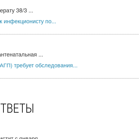
ату 38/3 ...
к инфекционисту по...
нтенатальная ...
АГП) требует обследования...
ОТВЕТЫ
тит с января, ...