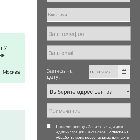
т У
не
Запись на
 г. Москва
дату:
Нажимая кнопку «Записаться», я даю
Администрации Сайта своё
Согласие на
обработку моих персональных данных
, в