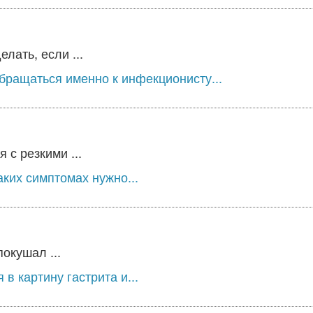
лать, если ...
бращаться именно к инфекционисту...
 с резкими ...
ких симптомах нужно...
окушал ...
 картину гастрита и...