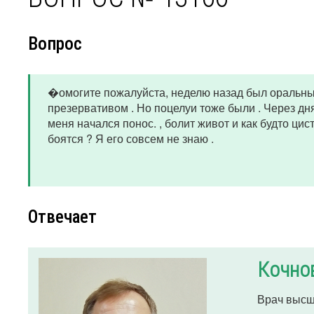
Вопрос
�омогите пожалуйста, неделю назад был оральный 
презервативом . Но поцелуи тоже были . Через дня
меня начался понос. , болит живот и как будто цис
боятся ? Я его совсем не знаю .
Отвечает
Кочно
Врач высш