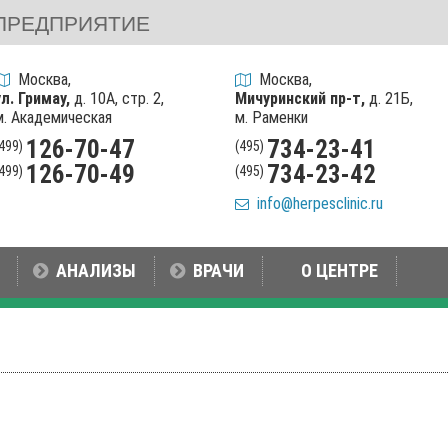
ПРЕДПРИЯТИЕ
Москва,
Москва,
ул. Гримау,
д. 10А, стр. 2,
Мичуринский пр-т,
д. 21Б,
м. Академическая
м. Раменки
126-70-47
734-23-41
(499)
(495)
126-70-49
734-23-42
(499)
(495)
info@herpesclinic.ru
АНАЛИЗЫ
ВРАЧИ
О ЦЕНТРЕ