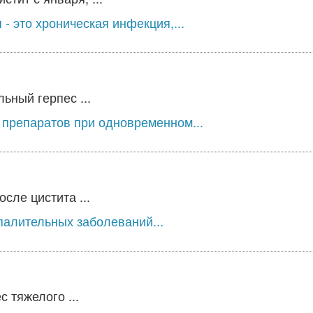
 это хроническая инфекция,...
ьный герпес ...
 препаратов при одновременном...
сле цистита ...
палительных заболеваний...
 тяжелого ...