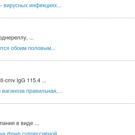
 вирусных инфекциях...
днереллу, ...
ется обоим половым...
-cmv IgG 115.4 ...
вагиноза правильная,...
ния в виде ...
на фоне супрессивной...