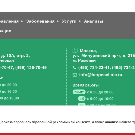
равления
Заболевания
Услуги
Анализы
Акции
,
Москва,
д. 10А, стр. 2,
ул. Мичуринский пр-т,
д. 21Б
ческая
м. Раменки
-70-47
,
(499)
126-70-49
(495)
734-23-41
,
(495)
734-2
info@herpesclinic.ru
ы:
0 до 20:00
Время работы:
0 до 16:00
пн-пт
с 8:30 до 20:00
00 до 16:00
сб
с 9:00 до 16:00
вс
с 10:00 до 16:00
 показа персонализированной рекламы или контента, а также анализа нашего 
А К Ц И И