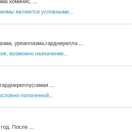
а хоминис, ...
низмы являются условными...
зма, уреаплазма,гарднерелла ...
ое, возможно назначение...
гарднереллу(самая ...
словно-патогенной...
од. После ...