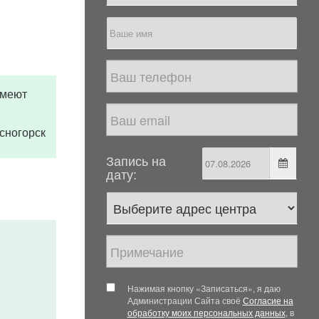
имеют
асногорск
Запись на
дату:
Нажимая кнопку «Записаться», я даю
Администрации Сайта своё
Согласие на
обработку моих персональных данных
, в