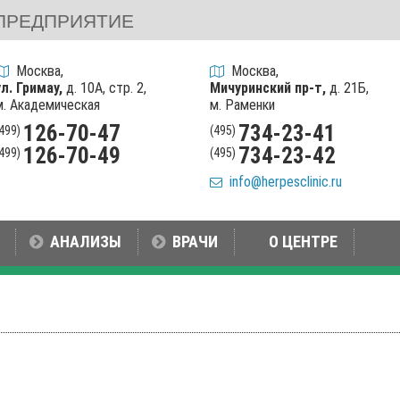
ПРЕДПРИЯТИЕ
Москва,
Москва,
ул. Гримау,
д. 10А, стр. 2,
Мичуринский пр-т,
д. 21Б,
м. Академическая
м. Раменки
126-70-47
734-23-41
(499)
(495)
126-70-49
734-23-42
(499)
(495)
info@herpesclinic.ru
АНАЛИЗЫ
ВРАЧИ
О ЦЕНТРЕ