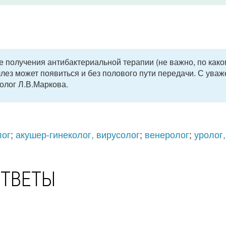
е получения антибактериальной терапии (не важно, по како
ллез может появиться и без полового пути передачи. С ува
олог Л.В.Маркова.
лог
;
акушер-гинеколог, вирусолог
;
венеролог
;
уролог,
ОТВЕТЫ