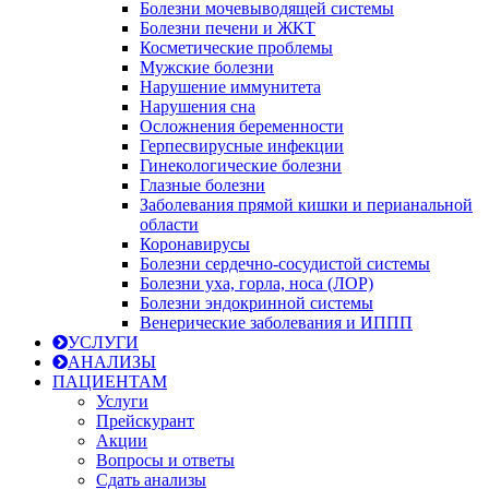
Болезни мочевыводящей системы
Болезни печени и ЖКТ
Косметические проблемы
Мужские болезни
Нарушение иммунитета
Нарушения сна
Осложнения беременности
Герпесвирусные инфекции
Гинекологические болезни
Глазные болезни
Заболевания прямой кишки и перианальной
области
Коронавирусы
Болезни сердечно-сосудистой системы
Болезни уха, горла, носа (ЛОР)
Болезни эндокринной системы
Венерические заболевания и ИППП
УСЛУГИ
АНАЛИЗЫ
ПАЦИЕНТАМ
Услуги
Прейскурант
Акции
Вопросы и ответы
Сдать анализы