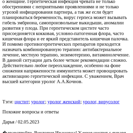
о женщине. Герпетическая инфекция чревата не только
обострениями с неприятными проявлениями и не только
угрозой инфицирования партнера, а так же если будет
планироваться беременность, вирус герпеса может вызывать
гибель эмбриона, самопроизвольные выкидыши, аномалии
развития у плода. При герпетическом цистите часто
присоединяется кокковая, условно-патогенная флора, часто
кишечная флора и ее яркий представитель кишечная палочка.
И помимо противогерпетических препаратов приходится
назначать комбинированную терапию: антибактериальное
лечение, местную терапию, энзимотерпию, витаминолечение.
В данной ситуации дать более четкие рекомендации сложно.
Действительно любое переохлаждение, особенно на фоне
снижения напряженности иммунитета может провоцировать
активизацию герпетической инфекции. С уважением, Врач
высшей категории уролог А.А.Кочнов.
Тэги:
цистит
;
уролог
;
уролог женский
;
уролог, вирусолог
Похожие вопросы и ответы
Дарья
/ 02.05.2023
�дравствуйте, Виктория Ивановна! У меня цистит с января,